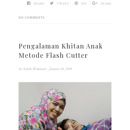
SHARE
TWEET
PIN
SHARE
NO COMMENTS
Pengalaman Khitan Anak
Metode Flash Cutter
by
Arifah Wulansari
- January 20, 2018