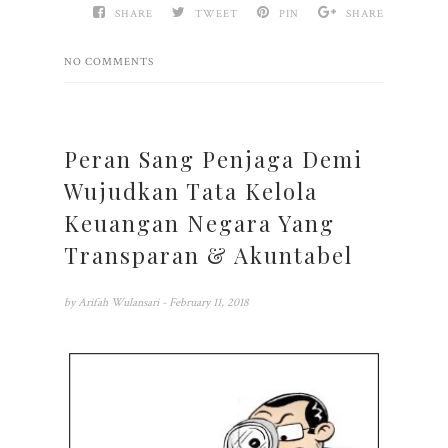
SHARE
TWEET
PIN
SHARE
NO COMMENTS
Peran Sang Penjaga Demi
Wujudkan Tata Kelola
Keuangan Negara Yang
Transparan & Akuntabel
by
Arifah Wulansari
- February 11, 2018