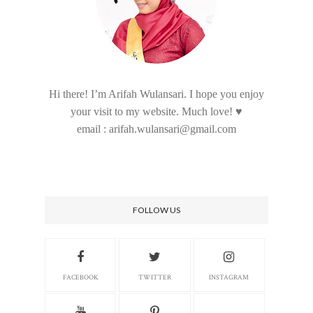
Hi there! I’m Arifah Wulansari. I hope you enjoy
your visit to my website. Much love! ♥
email : arifah.wulansari@gmail.com
FOLLOW US
FACEBOOK
TWITTER
INSTAGRAM