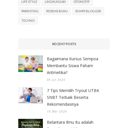
LIFE STYLE
LINGKUNGAN
OTOMOTIF
PARENTING
RESENSI BUKU
RUMPI BLOGGER
TECHNO
RECENT POSTS
Bagaimana Kursus Sempoa
Membantu Siswa Paham
Aritmetika?
06 Jul 2026
7 Tips Memilih Tryout UTBK
SNBT Terbaik Beserta
Rekomendasinya
18 Mar 2026
Belantara Ilmu Itu adalah