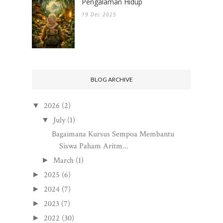
Pengalaman Hidup
19 Dec 2025
BLOG ARCHIVE
2026
(2)
▼
July
(1)
▼
Bagaimana Kursus Sempoa Membantu
Siswa Paham Aritm...
March
(1)
►
2025
(6)
►
2024
(7)
►
2023
(7)
►
2022
(30)
►