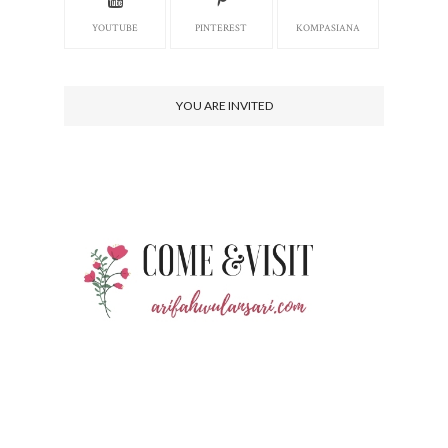
YOUTUBE
PINTEREST
KOMPASIANA
YOU ARE INVITED