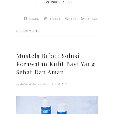
CONTINUE READING
SHARE
TWEET
PIN
SHARE
NO COMMENTS
Mustela Bebe : Solusi
Perawatan Kulit Bayi Yang
Sehat Dan Aman
by
Arifah Wulansari
- September 08, 2017