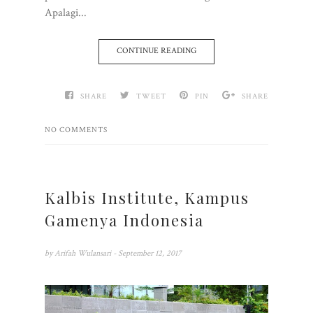
Apalagi...
CONTINUE READING
SHARE
TWEET
PIN
SHARE
NO COMMENTS
Kalbis Institute, Kampus
Gamenya Indonesia
by
Arifah Wulansari
- September 12, 2017