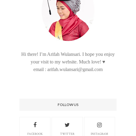
Hi there! I’m Arifah Wulansari. I hope you enjoy
your visit to my website. Much love! ♥
email : arifah.wulansari@gmail.com
FOLLOW US
FACEBOOK
TWITTER
INSTAGRAM