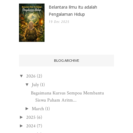
Belantara Ilmu Itu adalah
Pengalaman Hidup
19 Dec 2025
BLOG ARCHIVE
2026
(2)
▼
July
(1)
▼
Bagaimana Kursus Sempoa Membantu
Siswa Paham Aritm...
March
(1)
►
2025
(6)
►
2024
(7)
►