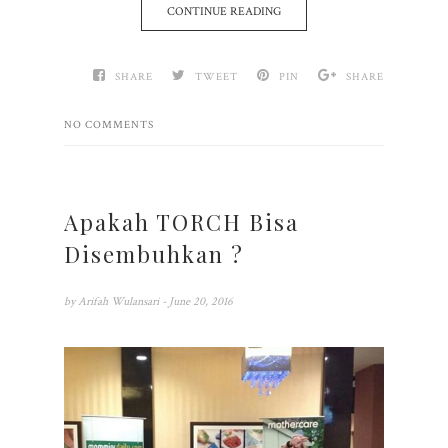
CONTINUE READING
SHARE
TWEET
PIN
SHARE
NO COMMENTS
Apakah TORCH Bisa
Disembuhkan ?
by
Arifah Wulansari
- June 20, 2016