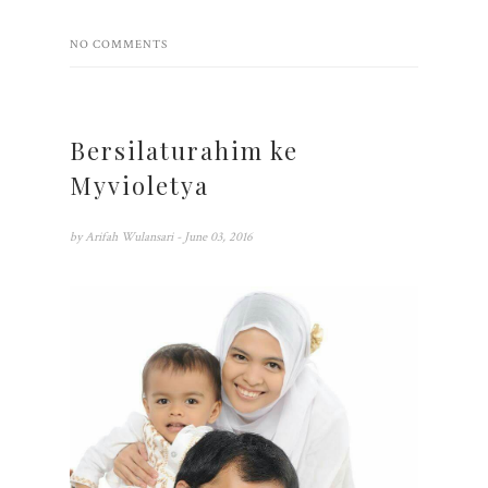
NO COMMENTS
Bersilaturahim ke
Myvioletya
by
Arifah Wulansari
- June 03, 2016