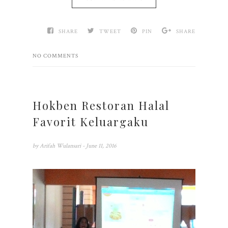
SHARE
TWEET
PIN
SHARE
NO COMMENTS
Hokben Restoran Halal
Favorit Keluargaku
by
Arifah Wulansari
- June 11, 2016