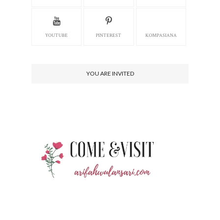
YOUTUBE
PINTEREST
KOMPASIANA
YOU ARE INVITED