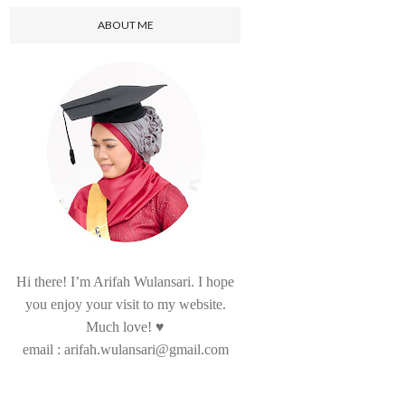
ABOUT ME
Hi there! I’m Arifah Wulansari. I hope
you enjoy your visit to my website.
Much love! ♥
email : arifah.wulansari@gmail.com