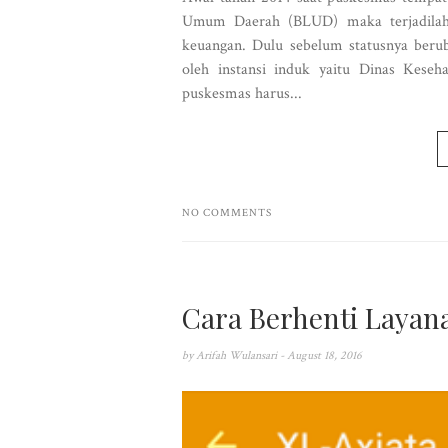
Umum Daerah (BLUD) maka terjadilah 
keuangan. Dulu sebelum statusnya ber
oleh instansi induk yaitu Dinas Kese
puskesmas harus...
NO COMMENTS
Cara Berhenti Layan
by
Arifah Wulansari
- August 18, 2016