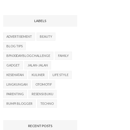
LABELS
ADVERTISEMENT
BEAUTY
BLOG TIPS
BPN30DAYBLOGCHALLENGE
FAMILY
GADGET
JALAN-JALAN
KESEHATAN
KULINER
LIFE STYLE
LINGKUNGAN
OTOMOTIF
PARENTING
RESENSI BUKU
RUMPI BLOGGER
TECHNO
RECENT POSTS