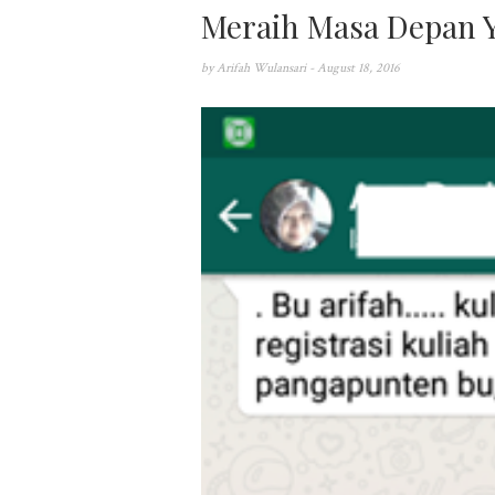
Meraih Masa Depan Y
by
Arifah Wulansari
- August 18, 2016