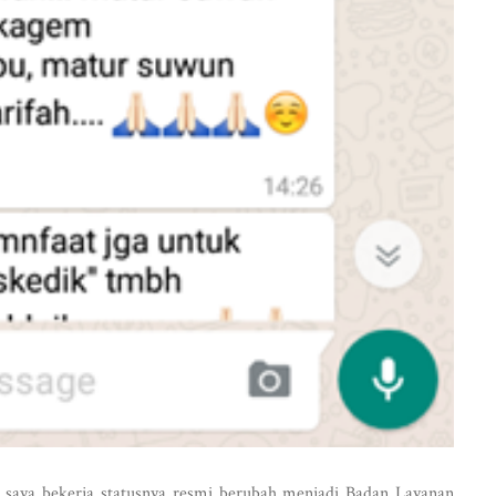
 saya bekerja statusnya resmi berubah menjadi Badan Layanan