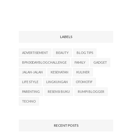
LABELS
ADVERTISEMENT
BEAUTY
BLOG TIPS
BPN30DAYBLOGCHALLENGE
FAMILY
GADGET
JALAN-JALAN
KESEHATAN
KULINER
LIFE STYLE
LINGKUNGAN
OTOMOTIF
PARENTING
RESENSI BUKU
RUMPI BLOGGER
TECHNO
RECENT POSTS