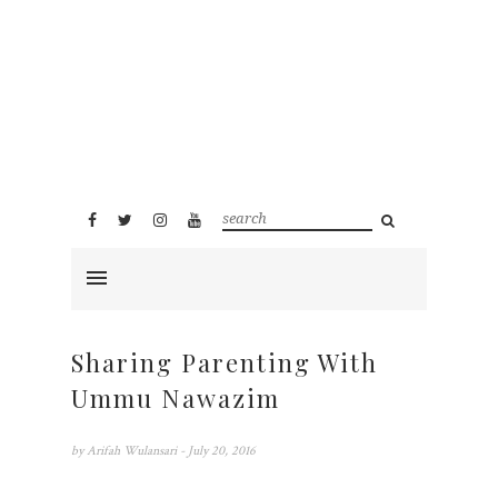
Sharing Parenting With
Ummu Nawazim
by
Arifah Wulansari
- July 20, 2016