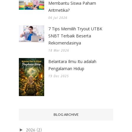
Membantu Siswa Paham
Aritmetika?
06 Jul 2026
7 Tips Memilih Tryout UTBK
SNBT Terbaik Beserta
Rekomendasinya
18 Mar 2026
Belantara Ilmu Itu adalah
Pengalaman Hidup
19 Dec 2025
BLOG ARCHIVE
2026
(2)
►