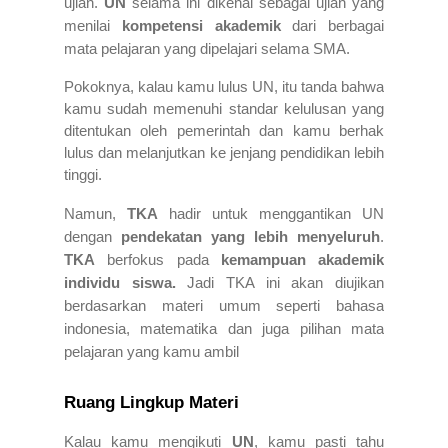
ujian.
UN
selama ini dikenal sebagai ujian yang
menilai
kompetensi akademik
dari berbagai
mata pelajaran yang dipelajari selama SMA.
Pokoknya, kalau kamu lulus UN, itu tanda bahwa
kamu sudah memenuhi standar kelulusan yang
ditentukan oleh pemerintah dan kamu berhak
lulus dan melanjutkan ke jenjang pendidikan lebih
tinggi.
Namun,
TKA
hadir untuk menggantikan UN
dengan
pendekatan yang lebih menyeluruh
.
TKA
berfokus pada
kemampuan akademik
individu siswa.
Jadi TKA ini akan diujikan
berdasarkan materi umum seperti bahasa
indonesia, matematika dan juga pilihan mata
pelajaran yang kamu ambil
Ruang Lingkup Materi
Kalau kamu mengikuti
UN
, kamu pasti tahu