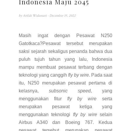
Indonesia Maju 2045
by
Arifah Wulansari
- December 19, 2022
Masih ingat dengan Pesawat N250
Gatotkaca?Pesawat tersebut merupakan
saksi sejarah sekaligus penanda bahwa dua
puluh tujuh tahun yang lalu, Indonesia
mampu membuat pesawat terbang dengan
teknologi yang canggih
fly by wire
. Pada saat
itu, N250 merupakan pesawat pertama di
kelasnya,
subsonic speed
, yang
menggunakan fitur
fly by wire
serta
merupakan pesawat ketiga yang
menggunakan teknologi
fly by wire
selain
Airbus A340 dan Boeing 767. Kedua
pesawat tersebut merupakan pesawat