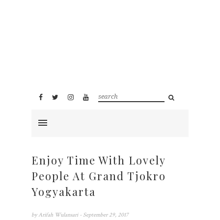
Enjoy Time With Lovely
People At Grand Tjokro
Yogyakarta
by
Arifah Wulansari
- September 29, 2017