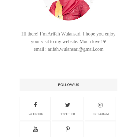
Hi there! I’m Arifah Wulansari. I hope you enjoy
your visit to my website. Much love! ♥
email : arifah.wulansari@gmail.com
FOLLOW US
FACEBOOK
TWITTER
INSTAGRAM