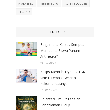
PARENTING
RESENSI BUKU
RUMPI BLOGGER
TECHNO
RECENT POSTS
Bagaimana Kursus Sempoa
Membantu Siswa Paham
Aritmetika?
06 Jul 2026
7 Tips Memilih Tryout UTBK
SNBT Terbaik Beserta
Rekomendasinya
18 Mar 2026
Belantara Ilmu Itu adalah
Pengalaman Hidup