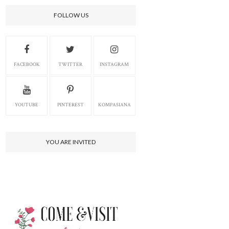
FOLLOW US
FACEBOOK
TWITTER
INSTAGRAM
YOUTUBE
PINTEREST
KOMPASIANA
YOU ARE INVITED