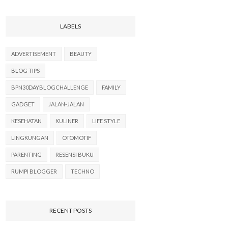
LABELS
ADVERTISEMENT
BEAUTY
BLOG TIPS
BPN30DAYBLOGCHALLENGE
FAMILY
GADGET
JALAN-JALAN
KESEHATAN
KULINER
LIFE STYLE
LINGKUNGAN
OTOMOTIF
PARENTING
RESENSI BUKU
RUMPI BLOGGER
TECHNO
RECENT POSTS