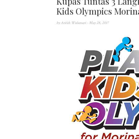
Kupas Tuntas 3 Langk
Kids Olympics Morin
by
Arifah Wulansari
- May 28, 2017