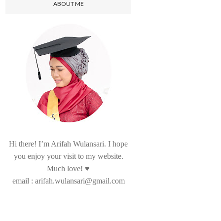
ABOUT ME
Hi there! I’m Arifah Wulansari. I hope
you enjoy your visit to my website.
Much love! ♥
email : arifah.wulansari@gmail.com