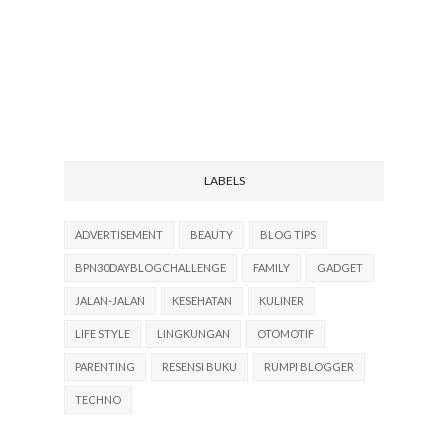
LABELS
ADVERTISEMENT
BEAUTY
BLOG TIPS
BPN30DAYBLOGCHALLENGE
FAMILY
GADGET
JALAN-JALAN
KESEHATAN
KULINER
LIFE STYLE
LINGKUNGAN
OTOMOTIF
PARENTING
RESENSI BUKU
RUMPI BLOGGER
TECHNO