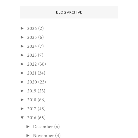
BLOG ARCHIVE
2026
(2)
►
2025
(6)
►
2024
(7)
►
2023
(7)
►
2022
(30)
►
2021
(34)
►
2020
(23)
►
2019
(23)
►
2018
(66)
►
2017
(48)
►
2016
(65)
▼
December
(6)
►
November
(4)
►