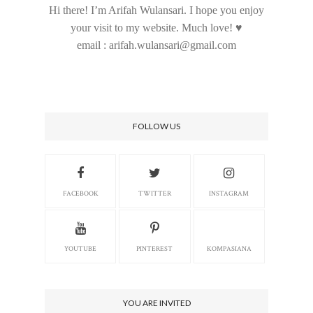
Hi there! I’m Arifah Wulansari. I hope you enjoy
your visit to my website. Much love! ♥
email : arifah.wulansari@gmail.com
FOLLOW US
FACEBOOK
TWITTER
INSTAGRAM
YOUTUBE
PINTEREST
KOMPASIANA
YOU ARE INVITED