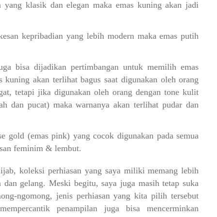
n yang klasik dan elegan maka emas kuning akan jadi
 kesan kepribadian yang lebih modern maka emas putih
 juga bisa dijadikan pertimbangan untuk memilih emas
 kuning akan terlihat bagus saat digunakan oleh orang
at, tetapi jika digunakan oleh orang dengan tone kulit
rah dan pucat) maka warnanya akan terlihat pudar dan
ose gold (emas pink) yang cocok digunakan pada semua
esan feminim & lembut.
jab, koleksi perhiasan yang saya miliki memang lebih
n dan gelang. Meski begitu, saya juga masih tetap suka
g-ngomong, jenis perhiasan yang kita pilih tersebut
k mempercantik penampilan juga bisa mencerminkan