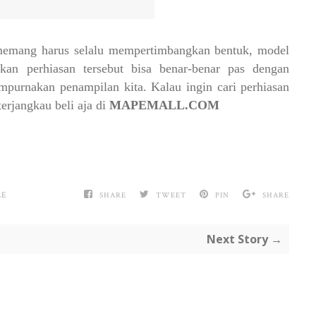
 memang harus selalu mempertimbangkan bentuk, model
kan perhiasan tersebut bisa benar-benar pas dengan
mpurnakan penampilan kita. Kalau ingin cari perhiasan
erjangkau beli aja di
MAPEMALL.COM
LE
SHARE
TWEET
PIN
SHARE
Next Story →