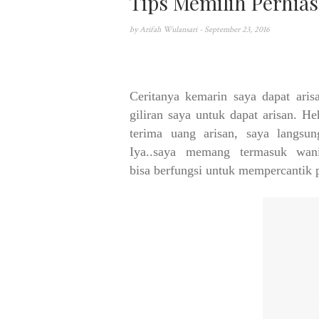
Tips Memilih Perhia
by
Arifah Wulansari
- September 23, 2016
Ceritanya kemarin saya dapat aris
giliran saya untuk dapat arisan. H
terima uang arisan, s
aya langsu
Iya..saya memang termasuk wan
bisa
berfungsi untuk mempercantik 