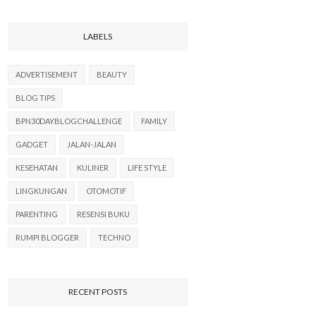
LABELS
ADVERTISEMENT
BEAUTY
BLOG TIPS
BPN30DAYBLOGCHALLENGE
FAMILY
GADGET
JALAN-JALAN
KESEHATAN
KULINER
LIFE STYLE
LINGKUNGAN
OTOMOTIF
PARENTING
RESENSI BUKU
RUMPI BLOGGER
TECHNO
RECENT POSTS