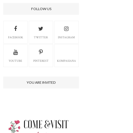
FOLLOW US
FACEBOOK
TWITTER
INSTAGRAM
YOUTUBE
PINTEREST
KOMPASIANA
YOU ARE INVITED