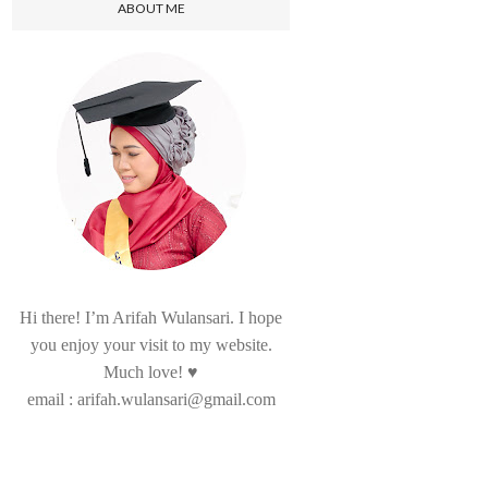
ABOUT ME
Hi there! I’m Arifah Wulansari. I hope
you enjoy your visit to my website.
Much love! ♥
email : arifah.wulansari@gmail.com