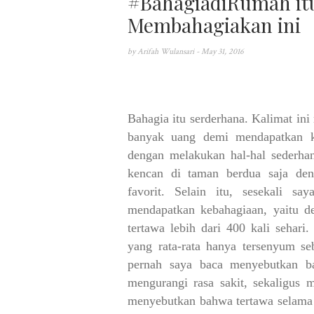
#BahagiadiRumah itu
Membahagiakan ini
by
Arifah Wulansari
- May 31, 2016
Bahagia itu serderhana. Kalimat in
banyak uang demi mendapatkan k
dengan melakukan hal-hal sederhan
kencan di taman berdua saja den
favorit. Selain itu, sesekali s
mendapatkan kebahagiaan, yaitu de
tertawa lebih dari 400 kali sehar
yang rata-rata hanya tersenyum se
pernah saya baca menyebutkan ba
mengurangi rasa sakit, sekaligus 
menyebutkan bahwa tertawa selama 