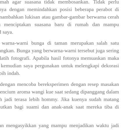
umah agar suasana tidak membosankan. Tidak perlu
nya dengan memindahkan posisi beberapa perabot di
enambahkan lukisan atau gambar-gambar berwarna cerah
u menciptakan suasana baru di rumah dan mampu
 saya.
 warna-warni bunga di taman merupakan salah satu
angkan. Bunga yang berwarna-warni tersebut juga sering
latih fotografi. Apabila hasil fotonya memuaskan maka
ra kemudian saya pergunakan untuk melengkapi dekorasi
bih indah.
 dengan mencoba bereksperimen dengan resep masakan
 Mencium aroma wangi kue saat sedang dipanggang dalam
 jadi terasa lebih hommy. Jika kuenya sudah matang
jutkan bagi suami dan anak-anak saat mereka tiba di
tan mengasyikkan yang mampu menjadikan waktu jadi