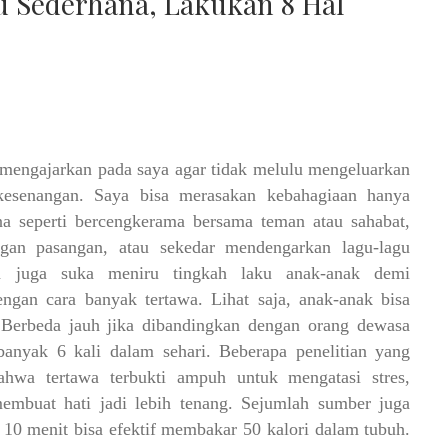
 Sederhana, Lakukan 8 Hal
i mengajarkan pada saya agar tidak melulu mengeluarkan
esenangan. Saya bisa merasakan kebahagiaan hanya
a seperti bercengkerama bersama teman atau sahabat,
gan pasangan, atau sekedar mendengarkan lagu-lagu
aya juga suka meniru tingkah laku anak-anak demi
ngan cara banyak tertawa. Lihat saja, anak-anak bisa
i. Berbeda jauh jika dibandingkan dengan orang dewasa
banyak 6 kali dalam sehari. Beberapa penelitian yang
hwa tertawa terbukti ampuh untuk mengatasi stres,
membuat hati jadi lebih tenang. Sejumlah sumber juga
10 menit bisa efektif membakar 50 kalori dalam tubuh.