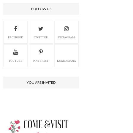
FOLLOW US
FACEBOOK
TWITTER
INSTAGRAM
YOUTUBE
PINTEREST
KOMPASIANA
YOU ARE INVITED