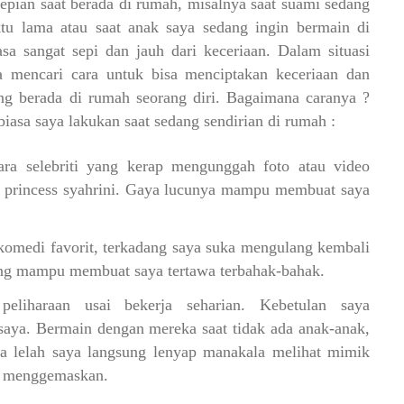
pian saat berada di rumah, misalnya saat suami sedang
tu lama atau saat anak saya sedang ingin bermain di
sa sangat sepi dan jauh dari keceriaan. Dalam situasi
 mencari cara untuk bisa menciptakan keceriaan dan
ng berada di rumah seorang diri. Bagaimana caranya ?
asa saya lakukan saat sedang sendirian di rumah :
ara selebriti yang kerap mengunggah foto atau video
i princess syahrini. Gaya lucunya mampu membuat saya
omedi favorit, terkadang saya suka mengulang kembali
ng mampu membuat saya tertawa terbahak-bahak.
eliharaan usai bekerja seharian. Kebetulan saya
saya. Bermain dengan mereka saat tidak ada anak-anak,
a lelah saya langsung lenyap manakala melihat mimik
g menggemaskan.