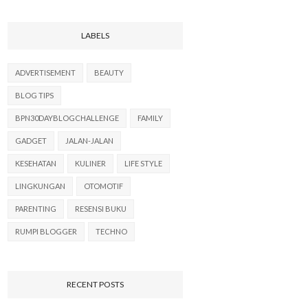
LABELS
ADVERTISEMENT
BEAUTY
BLOG TIPS
BPN30DAYBLOGCHALLENGE
FAMILY
GADGET
JALAN-JALAN
KESEHATAN
KULINER
LIFE STYLE
LINGKUNGAN
OTOMOTIF
PARENTING
RESENSI BUKU
RUMPI BLOGGER
TECHNO
RECENT POSTS