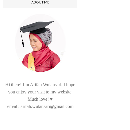
ABOUT ME
Hi there! I’m Arifah Wulansari. I hope
you enjoy your visit to my website.
Much love! ♥
email : arifah.wulansari@gmail.com