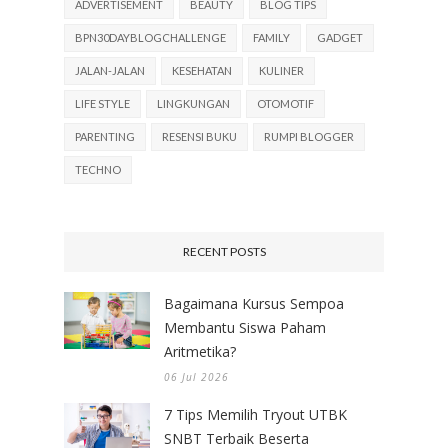
ADVERTISEMENT
BEAUTY
BLOG TIPS
BPN30DAYBLOGCHALLENGE
FAMILY
GADGET
JALAN-JALAN
KESEHATAN
KULINER
LIFE STYLE
LINGKUNGAN
OTOMOTIF
PARENTING
RESENSI BUKU
RUMPI BLOGGER
TECHNO
RECENT POSTS
Bagaimana Kursus Sempoa
Membantu Siswa Paham
Aritmetika?
06 Jul 2026
7 Tips Memilih Tryout UTBK
SNBT Terbaik Beserta