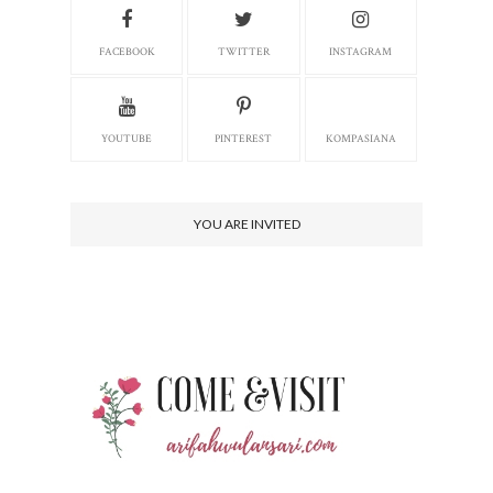
FACEBOOK
TWITTER
INSTAGRAM
YOUTUBE
PINTEREST
KOMPASIANA
YOU ARE INVITED