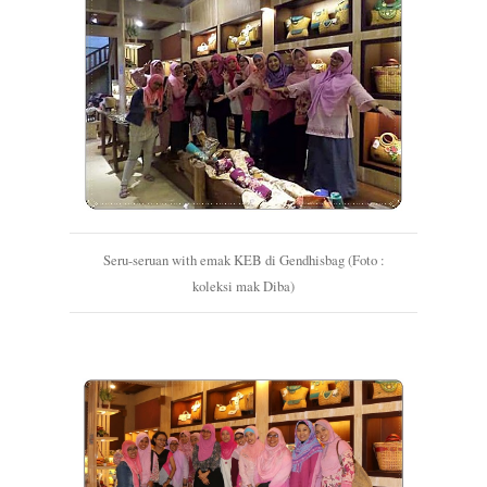
Seru-seruan with emak KEB di Gendhisbag (Foto :
koleksi mak Diba)