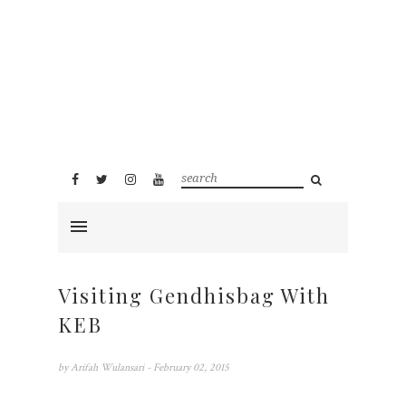
Visiting Gendhisbag With
KEB
by
Arifah Wulansari
- February 02, 2015