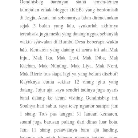
Gendhisbag barengan sama temen-temen
kumpulan emak blogger (KEB) yang berdomisili
di Jogja. Acara ini sebenarnya udah direncanakan
sejak 3 bulan yang lalu, syukurlah akhirnya
terealisasi juga meski yang datang nggak sebanyak
waktu syawalan di Bumbu Desa beberapa waktu
lalu. Kemaren yang datang di acara ini ada Mak
Injul, Mak Ika, Mak Lusi, Mak Diba, Mak
Kachan, Mak Nunung, Mak Liya, Mak Noni,
Mak Rierie trus siapa lagi ya yang belum disebut?
Kayaknya cuma sekitar 12 orang gitu yang
datang. Jujur aja, saya sendiri tadinya juga nyaris
batal datang ke acara visiting Gendhisbag ini.
Soalnya hari sabtu, saya tetep ngantor sampai jam
1 siang. Trus pas tanggal 31 Januari kemaren,
suami juga barusan pulang dari dinas luar kota.
Jam 11 siang pesawatnya baru aja landing,
katanya sih udah kangen pengen ketemu saya.