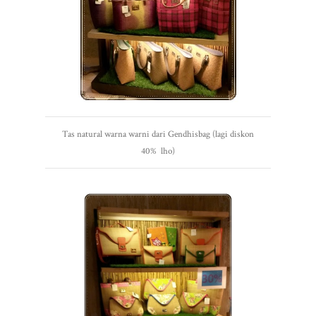
Tas natural warna warni dari Gendhisbag (lagi diskon
40% lho)