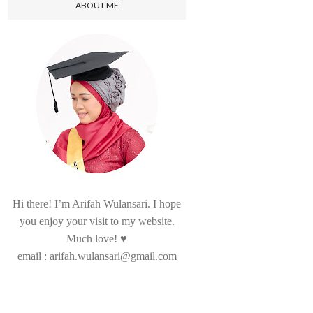
ABOUT ME
Hi there! I’m Arifah Wulansari. I hope
you enjoy your visit to my website.
Much love! ♥
email : arifah.wulansari@gmail.com