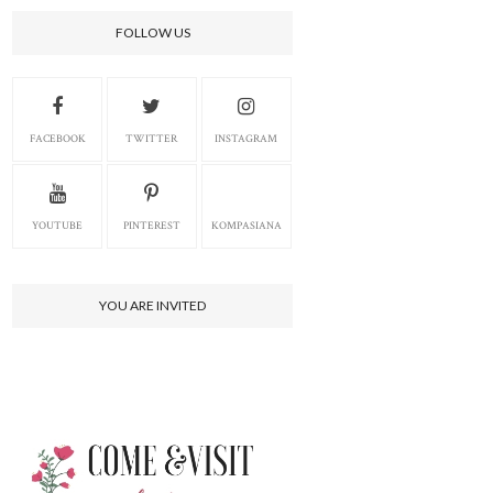
FOLLOW US
FACEBOOK
TWITTER
INSTAGRAM
YOUTUBE
PINTEREST
KOMPASIANA
YOU ARE INVITED