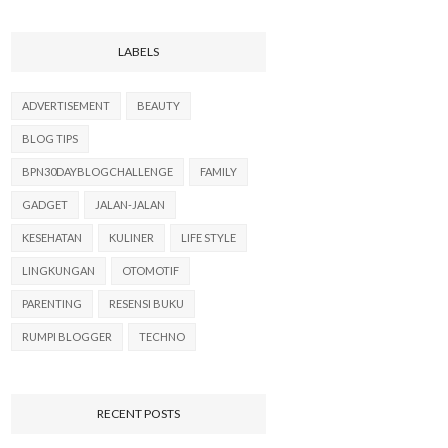
LABELS
ADVERTISEMENT
BEAUTY
BLOG TIPS
BPN30DAYBLOGCHALLENGE
FAMILY
GADGET
JALAN-JALAN
KESEHATAN
KULINER
LIFE STYLE
LINGKUNGAN
OTOMOTIF
PARENTING
RESENSI BUKU
RUMPI BLOGGER
TECHNO
RECENT POSTS