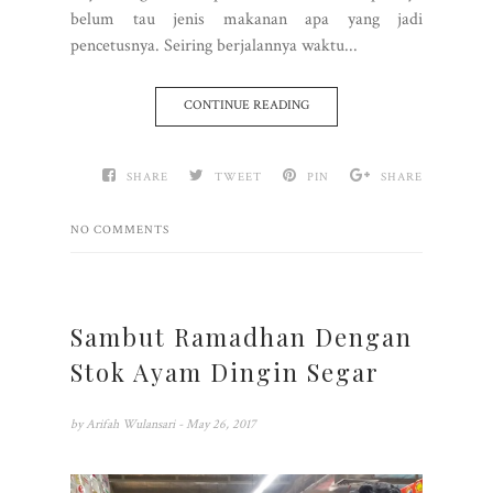
belum tau jenis makanan apa yang jadi
pencetusnya. Seiring berjalannya waktu...
CONTINUE READING
SHARE
TWEET
PIN
SHARE
NO COMMENTS
Sambut Ramadhan Dengan
Stok Ayam Dingin Segar
by
Arifah Wulansari
- May 26, 2017