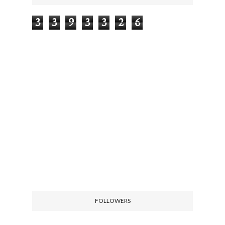
3
3
9
3
3
2
6
FOLLOWERS