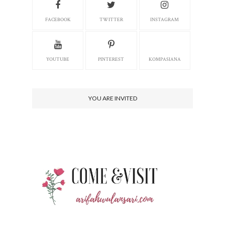
FACEBOOK
TWITTER
INSTAGRAM
YOUTUBE
PINTEREST
KOMPASIANA
YOU ARE INVITED