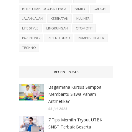
BPN30DAYBLOGCHALLENGE
FAMILY
GADGET
JALAN-JALAN
KESEHATAN
KULINER
LIFE STYLE
LINGKUNGAN
OTOMOTIF
PARENTING
RESENSI BUKU
RUMPI BLOGGER
TECHNO
RECENT POSTS
Bagaimana Kursus Sempoa
Membantu Siswa Paham
Aritmetika?
06 Jul 2026
7 Tips Memilih Tryout UTBK
SNBT Terbaik Beserta