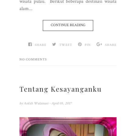
wisata pulau. Berikut beberapa destinasi wisata
alam...
CONTINUE READING
SHARE
TWEET
PIN
SHARE
NO COMMENTS
Tentang Kesayanganku
by
Arifah Wulansari
- April 05, 2017