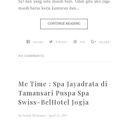
SD dan yang satu masih bayi. Udah gitu aku juga
masih harus kerja kantoran dan...
CONTINUE READING
SHARE
TWEET
PIN
SHARE
NO COMMENTS
Me Time : Spa Jayadrata di
Tamansari Puspa Spa
Swiss-BelHotel Jogja
by
Arifah Wulansari
- April 23, 2017