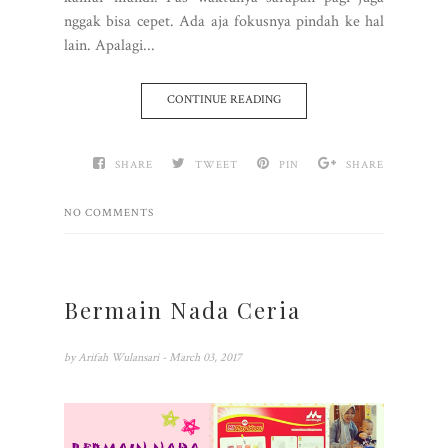
nggak bisa cepet. Ada aja fokusnya pindah ke hal
lain. Apalagi...
CONTINUE READING
SHARE
TWEET
PIN
SHARE
NO COMMENTS
Bermain Nada Ceria
by
Arifah Wulansari
- March 03, 2017