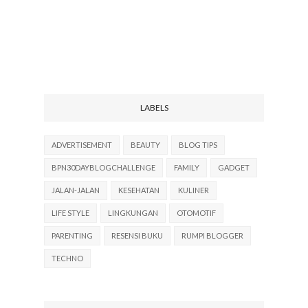
LABELS
ADVERTISEMENT
BEAUTY
BLOG TIPS
BPN30DAYBLOGCHALLENGE
FAMILY
GADGET
JALAN-JALAN
KESEHATAN
KULINER
LIFE STYLE
LINGKUNGAN
OTOMOTIF
PARENTING
RESENSI BUKU
RUMPI BLOGGER
TECHNO