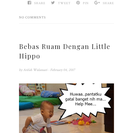
SHARE
TWEET
PIN
SHARE
NO COMMENTS
Bebas Ruam Dengan Little
Hippo
by
Arifah Wulansari
- February 04, 2017