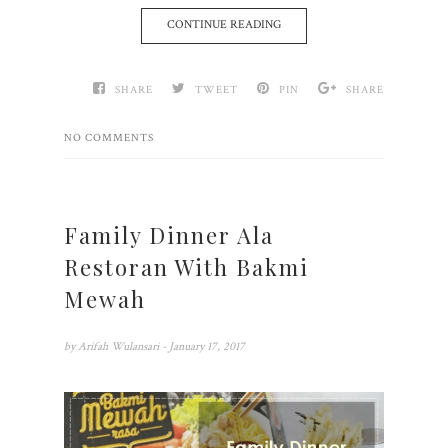
CONTINUE READING
SHARE
TWEET
PIN
SHARE
NO COMMENTS
Family Dinner Ala
Restoran With Bakmi
Mewah
by
Arifah Wulansari
- January 17, 2017