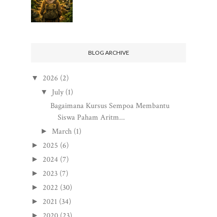
BLOG ARCHIVE
2026
(2)
▼
July
(1)
▼
Bagaimana Kursus Sempoa Membantu
Siswa Paham Aritm...
March
(1)
►
2025
(6)
►
2024
(7)
►
2023
(7)
►
2022
(30)
►
2021
(34)
►
2020
(23)
►