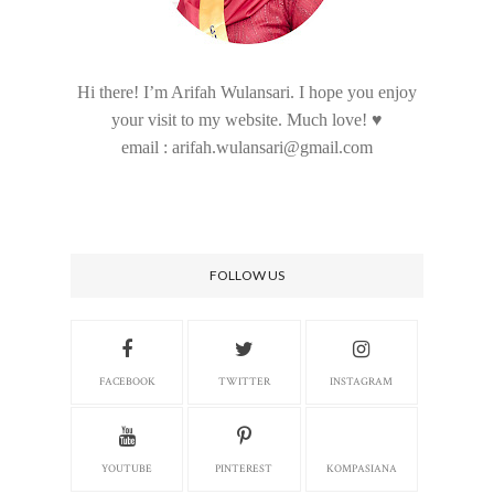
Hi there! I’m Arifah Wulansari. I hope you enjoy
your visit to my website. Much love! ♥
email : arifah.wulansari@gmail.com
FOLLOW US
FACEBOOK
TWITTER
INSTAGRAM
YOUTUBE
PINTEREST
KOMPASIANA