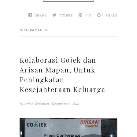
SHARE
TWEET
PIN
SHARE
NO COMMENTS
Kolaborasi Gojek dan
Arisan Mapan, Untuk
Peningkatan
Kesejahteraan Keluarga
by
Arifah Wulansari
- December 23, 2016