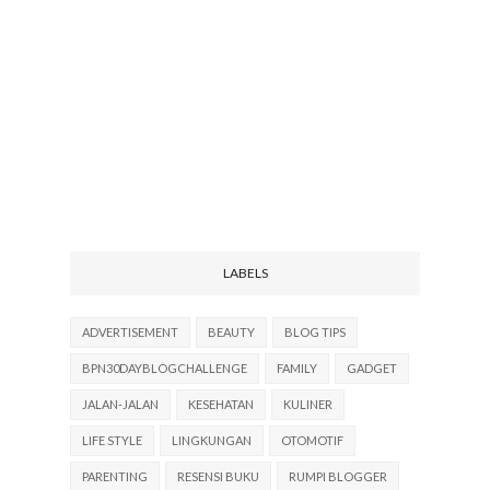
LABELS
ADVERTISEMENT
BEAUTY
BLOG TIPS
BPN30DAYBLOGCHALLENGE
FAMILY
GADGET
JALAN-JALAN
KESEHATAN
KULINER
LIFE STYLE
LINGKUNGAN
OTOMOTIF
PARENTING
RESENSI BUKU
RUMPI BLOGGER