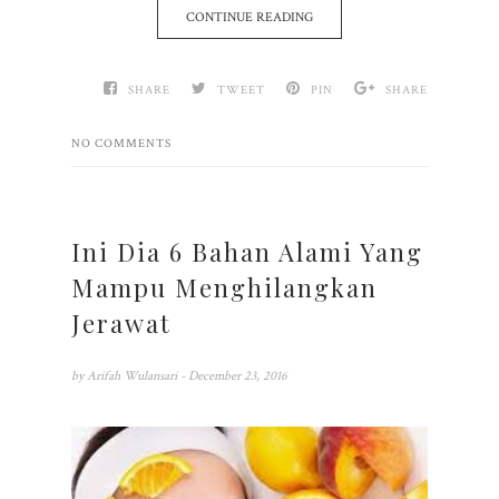
CONTINUE READING
SHARE
TWEET
PIN
SHARE
NO COMMENTS
Ini Dia 6 Bahan Alami Yang
Mampu Menghilangkan
Jerawat
by
Arifah Wulansari
- December 23, 2016