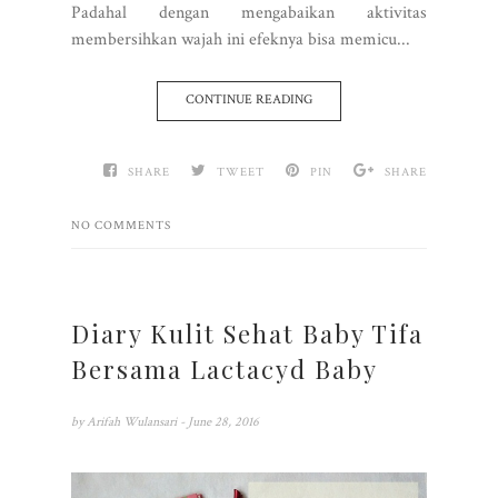
Padahal dengan mengabaikan aktivitas
membersihkan wajah ini efeknya bisa memicu...
CONTINUE READING
SHARE
TWEET
PIN
SHARE
NO COMMENTS
Diary Kulit Sehat Baby Tifa
Bersama Lactacyd Baby
by
Arifah Wulansari
- June 28, 2016