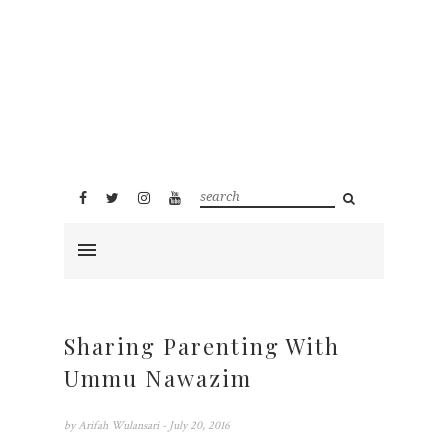
Sharing Parenting With
Ummu Nawazim
by
Arifah Wulansari
- July 20, 2016