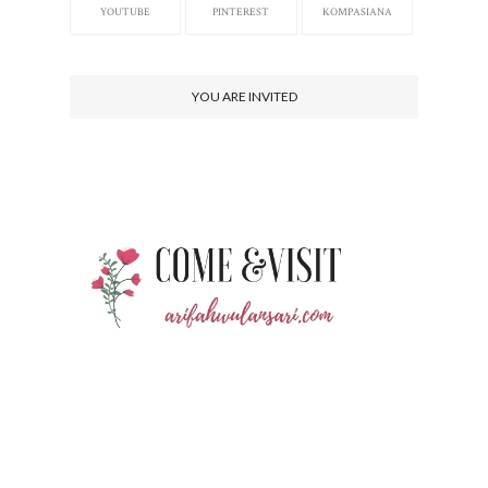
YOUTUBE
PINTEREST
KOMPASIANA
YOU ARE INVITED