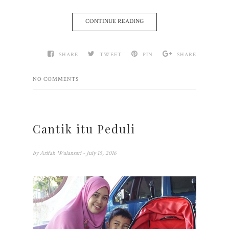
CONTINUE READING
SHARE
TWEET
PIN
SHARE
NO COMMENTS
Cantik itu Peduli
by
Arifah Wulansari
- July 15, 2016