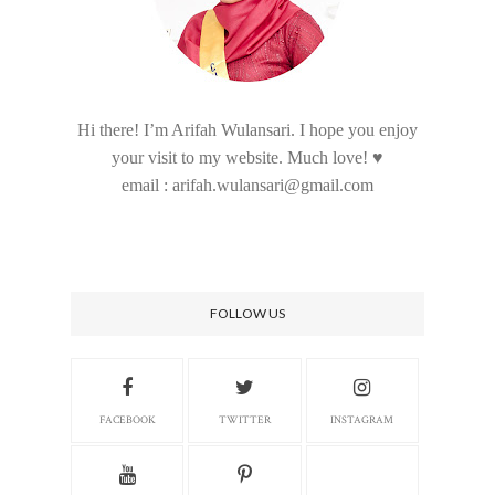
Hi there! I’m Arifah Wulansari. I hope you enjoy
your visit to my website. Much love! ♥
email : arifah.wulansari@gmail.com
FOLLOW US
FACEBOOK
TWITTER
INSTAGRAM