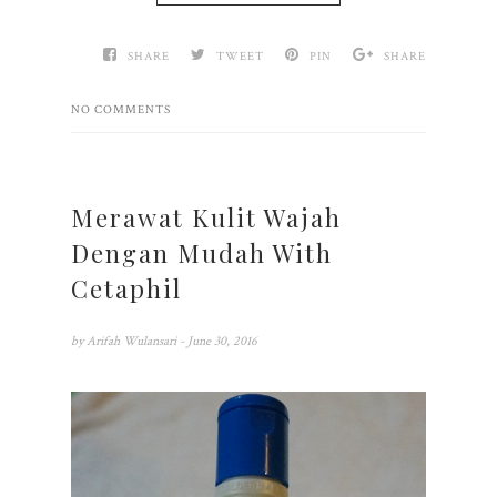
SHARE
TWEET
PIN
SHARE
NO COMMENTS
Merawat Kulit Wajah
Dengan Mudah With
Cetaphil
by
Arifah Wulansari
- June 30, 2016