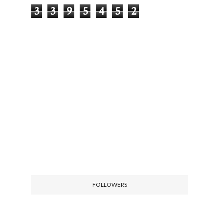
3
3
9
5
4
5
2
FOLLOWERS