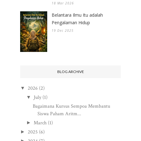
18 Mar 2026
Belantara Ilmu Itu adalah
Pengalaman Hidup
19 Dec 2025
BLOG ARCHIVE
2026
(2)
▼
July
(1)
▼
Bagaimana Kursus Sempoa Membantu
Siswa Paham Aritm...
March
(1)
►
2025
(6)
►
►