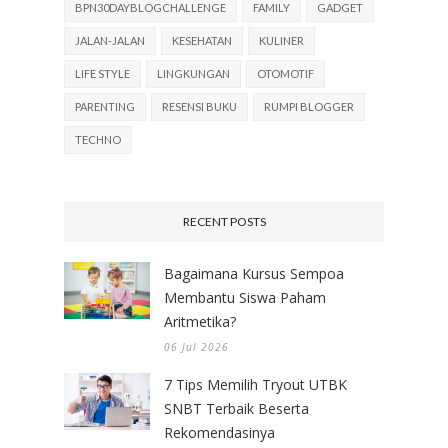
BPN30DAYBLOGCHALLENGE
FAMILY
GADGET
JALAN-JALAN
KESEHATAN
KULINER
LIFE STYLE
LINGKUNGAN
OTOMOTIF
PARENTING
RESENSI BUKU
RUMPI BLOGGER
TECHNO
RECENT POSTS
Bagaimana Kursus Sempoa
Membantu Siswa Paham
Aritmetika?
06 Jul 2026
7 Tips Memilih Tryout UTBK
SNBT Terbaik Beserta
Rekomendasinya