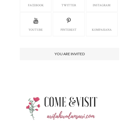
FACEBOOK
TWITTER
INSTAGRAM
YOUTUBE
PINTEREST
KOMPASIANA
YOU ARE INVITED