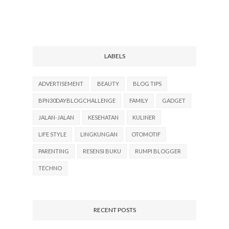
LABELS
ADVERTISEMENT
BEAUTY
BLOG TIPS
BPN30DAYBLOGCHALLENGE
FAMILY
GADGET
JALAN-JALAN
KESEHATAN
KULINER
LIFE STYLE
LINGKUNGAN
OTOMOTIF
PARENTING
RESENSI BUKU
RUMPI BLOGGER
TECHNO
RECENT POSTS