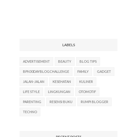
LABELS
ADVERTISEMENT
BEAUTY
BLOG TIPS
BPN30DAYBLOGCHALLENGE
FAMILY
GADGET
JALAN-JALAN
KESEHATAN
KULINER
LIFE STYLE
LINGKUNGAN
OTOMOTIF
PARENTING
RESENSI BUKU
RUMPI BLOGGER
TECHNO
RECENT POSTS