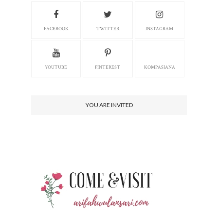
FACEBOOK
TWITTER
INSTAGRAM
YOUTUBE
PINTEREST
KOMPASIANA
YOU ARE INVITED