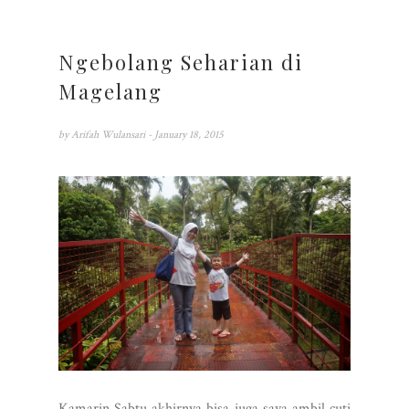
Ngebolang Seharian di
Magelang
by
Arifah Wulansari
- January 18, 2015
Kamarin Sabtu akhirnya bisa juga saya ambil cuti