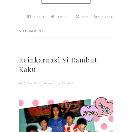
SHARE
TWEET
PIN
SHARE
NO COMMENTS
Reinkarnasi Si Rambut
Kaku
by
Arifah Wulansari
- January 25, 2015