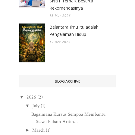
SNBT Terbaik Beserta
Rekomendasinya
18 Mar 2026
Belantara Ilmu Itu adalah
Pengalaman Hidup
19 Dec 2025
BLOG ARCHIVE
2026
(2)
▼
July
(1)
▼
Bagaimana Kursus Sempoa Membantu
Siswa Paham Aritm...
March
(1)
►