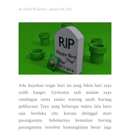
by
Arifah Wulansari
- January 08, 2015
Ada kejadian tragis hari ini yang bikin hati saya
sedih banget. Ceritanya tadi malam saya
rundingan sama suami tentang nasib burung
peliharaan Tayo yang beberapa waktu lalu baru
saja berduka cita karena ditinggal mati
pasangannya. Sebenarnya kematian burung
pasangannya tersebut kemungkinan besar juga