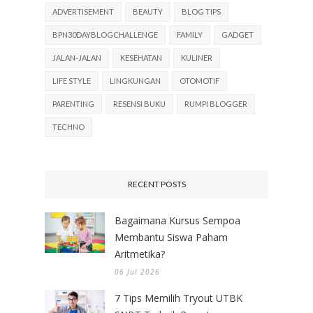
ADVERTISEMENT
BEAUTY
BLOG TIPS
BPN30DAYBLOGCHALLENGE
FAMILY
GADGET
JALAN-JALAN
KESEHATAN
KULINER
LIFE STYLE
LINGKUNGAN
OTOMOTIF
PARENTING
RESENSI BUKU
RUMPI BLOGGER
TECHNO
RECENT POSTS
Bagaimana Kursus Sempoa
Membantu Siswa Paham
Aritmetika?
06 Jul 2026
7 Tips Memilih Tryout UTBK