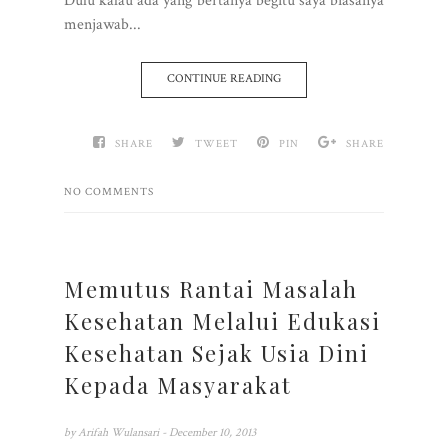
Dulu kalau ada yang bertanya begitu saya biasanya
menjawab...
CONTINUE READING
SHARE
TWEET
PIN
SHARE
NO COMMENTS
Memutus Rantai Masalah
Kesehatan Melalui Edukasi
Kesehatan Sejak Usia Dini
Kepada Masyarakat
by
Arifah Wulansari
- December 10, 2013