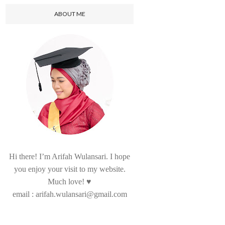
ABOUT ME
Hi there! I’m Arifah Wulansari. I hope
you enjoy your visit to my website.
Much love! ♥
email : arifah.wulansari@gmail.com