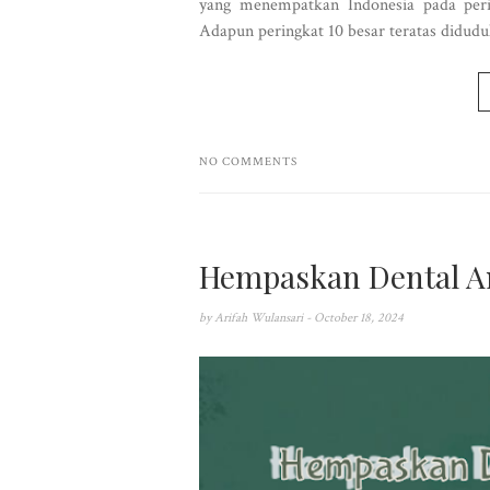
yang menempatkan Indonesia pada peri
Adapun peringkat 10 besar teratas diduduki
NO COMMENTS
Hempaskan Dental A
by
Arifah Wulansari
- October 18, 2024