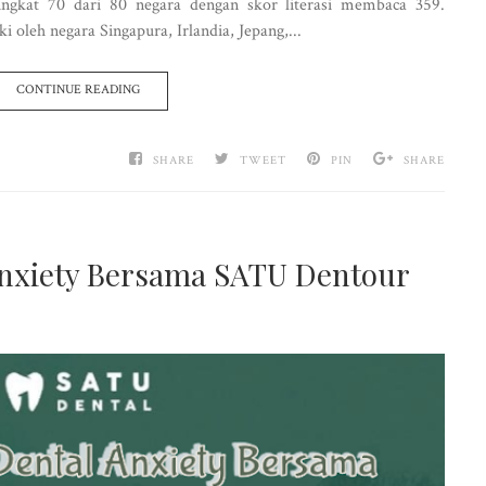
ngkat 70 dari 80 negara dengan skor literasi membaca 359.
 oleh negara Singapura, Irlandia, Jepang,...
CONTINUE READING
SHARE
TWEET
PIN
SHARE
nxiety Bersama SATU Dentour