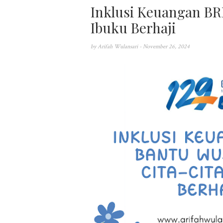
Inklusi Keuangan BR
Ibuku Berhaji
by
Arifah Wulansari
- November 26, 2024