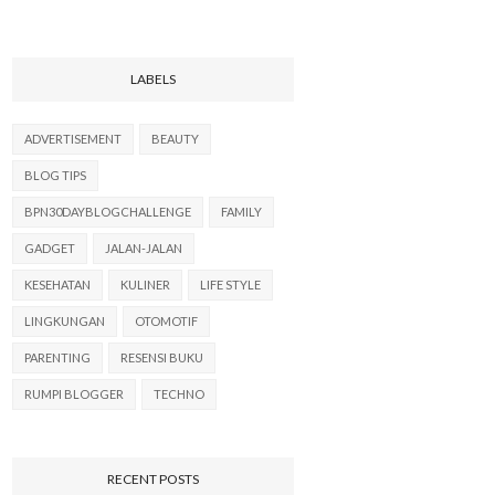
LABELS
ADVERTISEMENT
BEAUTY
BLOG TIPS
BPN30DAYBLOGCHALLENGE
FAMILY
GADGET
JALAN-JALAN
KESEHATAN
KULINER
LIFE STYLE
LINGKUNGAN
OTOMOTIF
PARENTING
RESENSI BUKU
RUMPI BLOGGER
TECHNO
RECENT POSTS