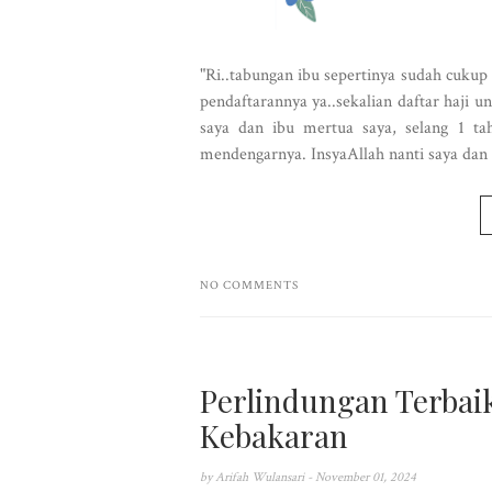
"Ri..tabungan ibu sepertinya sudah cukup
pendaftarannya ya..sekalian daftar haji u
saya dan ibu mertua saya, selang 1 tah
mendengarnya. InsyaAllah nanti saya da
NO COMMENTS
Perlindungan Terbai
Kebakaran
by
Arifah Wulansari
- November 01, 2024