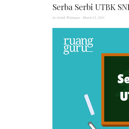
Serba Serbi UTBK SN
by
Arifah Wulansari
- March 23, 2025