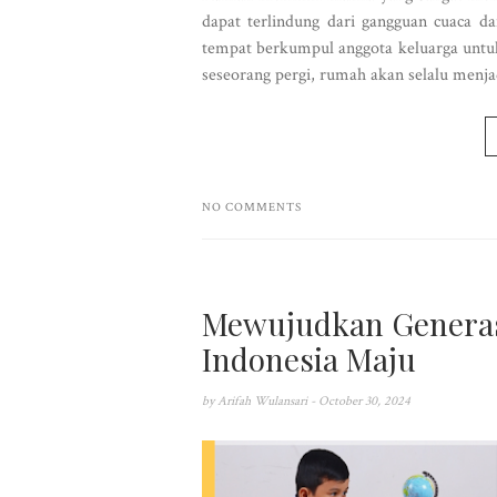
dapat terlindung dari gangguan cuaca 
tempat berkumpul anggota keluarga untuk 
seseorang pergi, rumah akan selalu menj
NO COMMENTS
Mewujudkan Generasi
Indonesia Maju
by
Arifah Wulansari
- October 30, 2024