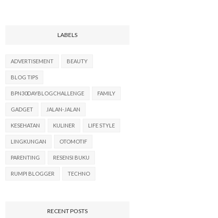
LABELS
ADVERTISEMENT
BEAUTY
BLOG TIPS
BPN30DAYBLOGCHALLENGE
FAMILY
GADGET
JALAN-JALAN
KESEHATAN
KULINER
LIFE STYLE
LINGKUNGAN
OTOMOTIF
PARENTING
RESENSI BUKU
RUMPI BLOGGER
TECHNO
RECENT POSTS