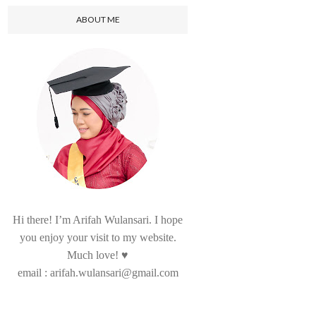
ABOUT ME
Hi there! I’m Arifah Wulansari. I hope
you enjoy your visit to my website.
Much love! ♥
email : arifah.wulansari@gmail.com