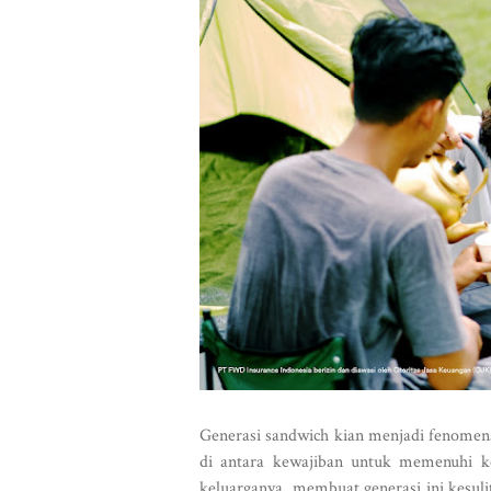
Generasi sandwich kian menjadi fenomena
di antara kewajiban untuk memenuhi k
keluarganya, membuat generasi ini kesuli