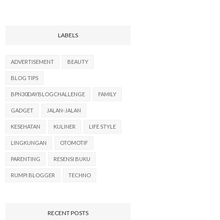
LABELS
ADVERTISEMENT
BEAUTY
BLOG TIPS
BPN30DAYBLOGCHALLENGE
FAMILY
GADGET
JALAN-JALAN
KESEHATAN
KULINER
LIFE STYLE
LINGKUNGAN
OTOMOTIF
PARENTING
RESENSI BUKU
RUMPI BLOGGER
TECHNO
RECENT POSTS