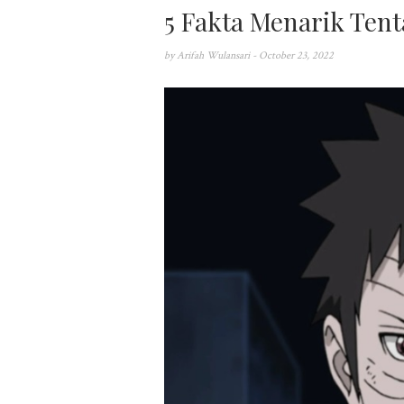
5 Fakta Menarik Ten
by
Arifah Wulansari
- October 23, 2022