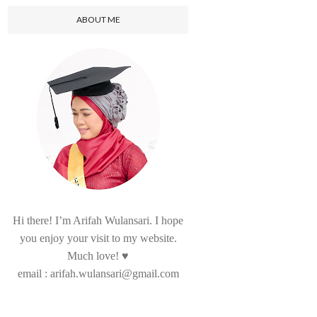
ABOUT ME
Hi there! I’m Arifah Wulansari. I hope
you enjoy your visit to my website.
Much love! ♥
email : arifah.wulansari@gmail.com