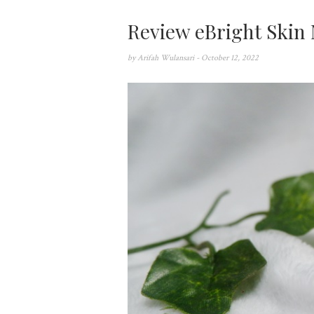
Review eBright Skin 
by
Arifah Wulansari
- October 12, 2022