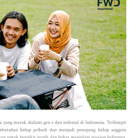
 yang marak dialami gen z dan milenial di Indonesia. Terhimpit
ebutuhan hidup pribadi dan menjadi penopang hidup anggota
tan untuk berpikir jernih dan bebas menjalani passion hidupnya.