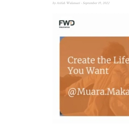
by
Arifah Wulansari
- September 19, 2022