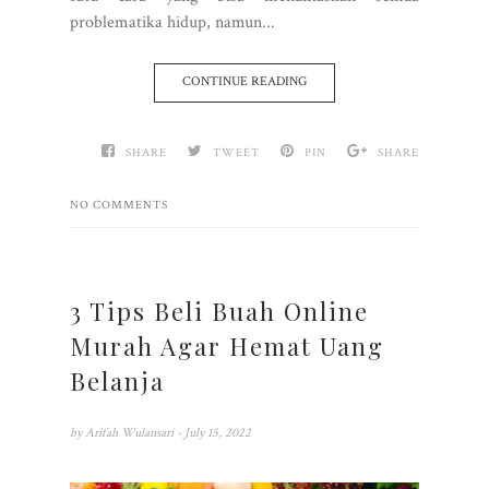
problematika hidup, namun...
CONTINUE READING
SHARE
TWEET
PIN
SHARE
NO COMMENTS
3 Tips Beli Buah Online
Murah Agar Hemat Uang
Belanja
by
Arifah Wulansari
- July 15, 2022