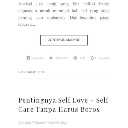
Apalagi jika uang yang kita miliki hanya
digunakan untuk membeli hal- hal yang tidak
penting dan mubadzir. Duh..bisa-bisa pasca
lebaran...
CONTINUE READING
SHARE
TWEET
PIN
SHARE
NO COMMENTS
Pentingnya Self Love - Self
Care Tanpa Harus Boros
by
Arifah Wulansari
- May 09, 2022