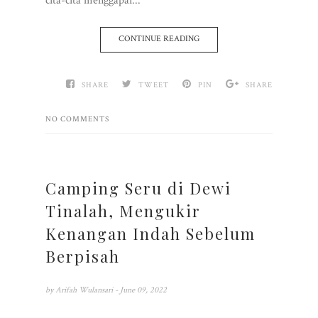
cita-cita menggapai...
CONTINUE READING
SHARE
TWEET
PIN
SHARE
NO COMMENTS
Camping Seru di Dewi
Tinalah, Mengukir
Kenangan Indah Sebelum
Berpisah
by
Arifah Wulansari
- June 09, 2022