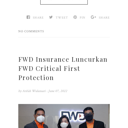
SHARE
TWEET
PIN
SHARE
NO COMMENTS
FWD Insurance Luncurkan
FWD Critical First
Protection
by
Arifah Wulansari
- June 07, 2022