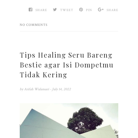
SHARE
TWEET
PIN
SHARE
NO COMMENTS
Tips Healing Seru Bareng
Bestie agar Isi Dompetmu
Tidak Kering
by
Arifah Wulansari
- July 14, 2022