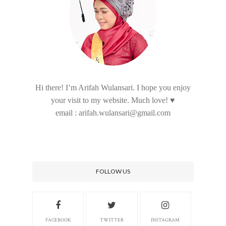
Hi there! I’m Arifah Wulansari. I hope you enjoy
your visit to my website. Much love! ♥
email : arifah.wulansari@gmail.com
FOLLOW US
FACEBOOK
TWITTER
INSTAGRAM