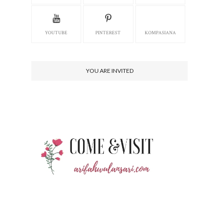
YOUTUBE
PINTEREST
KOMPASIANA
YOU ARE INVITED