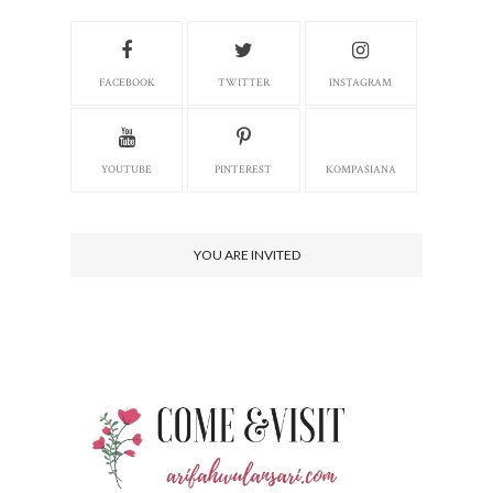
FACEBOOK
TWITTER
INSTAGRAM
YOUTUBE
PINTEREST
KOMPASIANA
YOU ARE INVITED