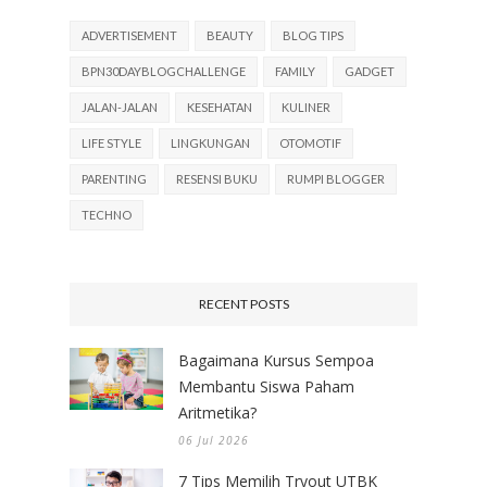
ADVERTISEMENT
BEAUTY
BLOG TIPS
BPN30DAYBLOGCHALLENGE
FAMILY
GADGET
JALAN-JALAN
KESEHATAN
KULINER
LIFE STYLE
LINGKUNGAN
OTOMOTIF
PARENTING
RESENSI BUKU
RUMPI BLOGGER
TECHNO
RECENT POSTS
Bagaimana Kursus Sempoa
Membantu Siswa Paham
Aritmetika?
06 Jul 2026
7 Tips Memilih Tryout UTBK