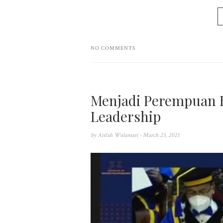
NO COMMENTS
Menjadi Perempuan B
Leadership
by
Arifah Wulansari
- March 23, 2021