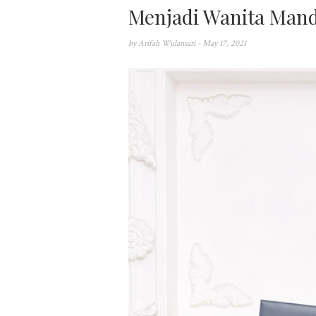
Menjadi Wanita Mandi
by
Arifah Wulansari
- May 17, 2021