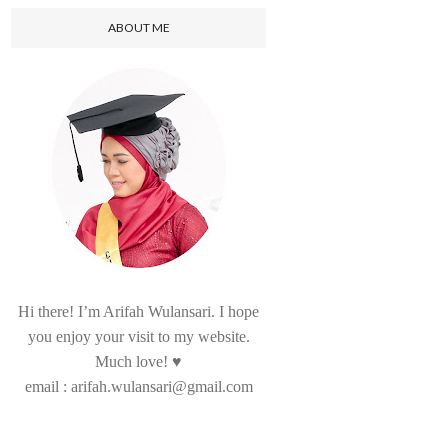
ABOUT ME
Hi there! I’m Arifah Wulansari. I hope
you enjoy your visit to my website.
Much love! ♥
email : arifah.wulansari@gmail.com