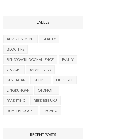
LABELS
ADVERTISEMENT
BEAUTY
BLOG TIPS
BPN30DAYBLOGCHALLENGE
FAMILY
GADGET
JALAN-JALAN
KESEHATAN
KULINER
LIFE STYLE
LINGKUNGAN
OTOMOTIF
PARENTING
RESENSI BUKU
RUMPI BLOGGER
TECHNO
RECENT POSTS