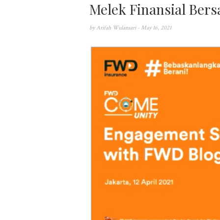
Melek Finansial Ber
by
Arifah Wulansari
- May 16, 2021