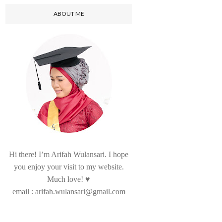
ABOUT ME
Hi there! I’m Arifah Wulansari. I hope
you enjoy your visit to my website.
Much love! ♥
email : arifah.wulansari@gmail.com