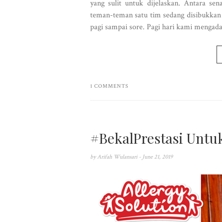
yang sulit untuk dijelaskan. Antara s
teman-teman satu tim sedang disibukkan 
pagi sampai sore. Pagi hari kami mengad
1 COMMENTS
#BekalPrestasi Untuk
by
Arifah Wulansari
- June 21, 2019