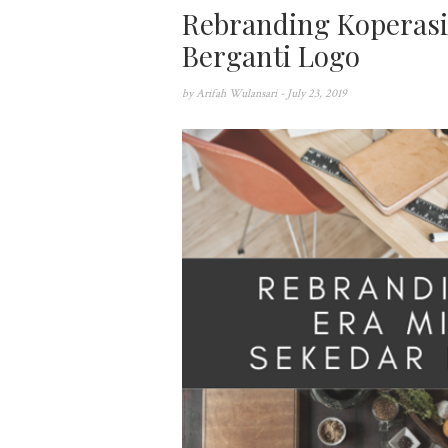
Rebranding Koperasi 
Berganti Logo
by
Arifah Wulansari
- July 23, 2019