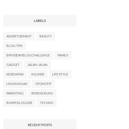
LABELS
ADVERTISEMENT
BEAUTY
BLOG TIPS
BPN30DAYBLOGCHALLENGE
FAMILY
GADGET
JALAN-JALAN
KESEHATAN
KULINER
LIFE STYLE
LINGKUNGAN
OTOMOTIF
PARENTING
RESENSI BUKU
RUMPI BLOGGER
TECHNO
RECENT POSTS