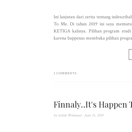
Ini lanjutan dari cerita tentang indescrib
To Me. Di tahun 2019 ini saya memutu
KETIGA kalinya. Pilihan program studi 
karena bappenas membuka pilihan progra
2 COMMENTS
Finnaly..It's Happen
by
Arifah Wulansari
- June 25, 2019