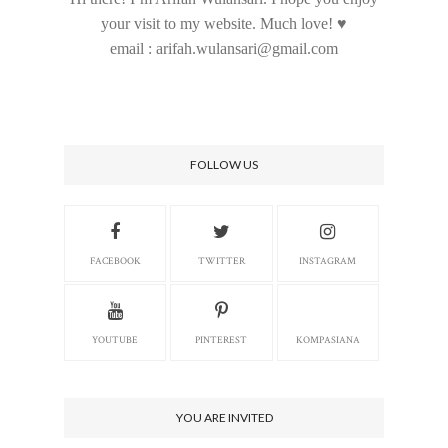
your visit to my website. Much love! ♥
email : arifah.wulansari@gmail.com
FOLLOW US
FACEBOOK
TWITTER
INSTAGRAM
YOUTUBE
PINTEREST
KOMPASIANA
YOU ARE INVITED