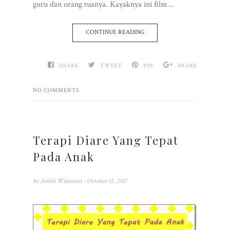
guru dan orang tuanya. Kayaknya ini film...
CONTINUE READING
SHARE
TWEET
PIN
SHARE
NO COMMENTS
Terapi Diare Yang Tepat
Pada Anak
by
Arifah Wulansari
- October 15, 2017