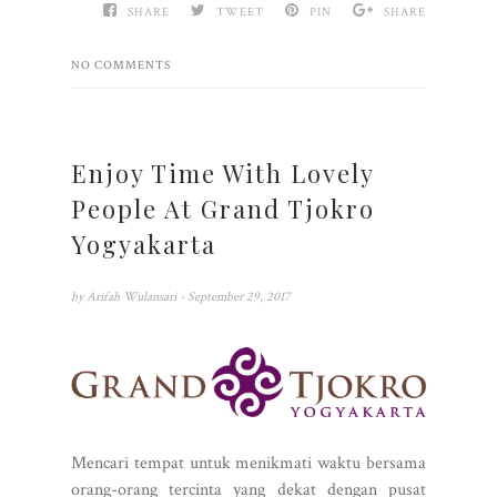
SHARE
TWEET
PIN
SHARE
NO COMMENTS
Enjoy Time With Lovely
People At Grand Tjokro
Yogyakarta
by
Arifah Wulansari
- September 29, 2017
Mencari tempat untuk menikmati waktu bersama
orang-orang tercinta yang dekat dengan pusat