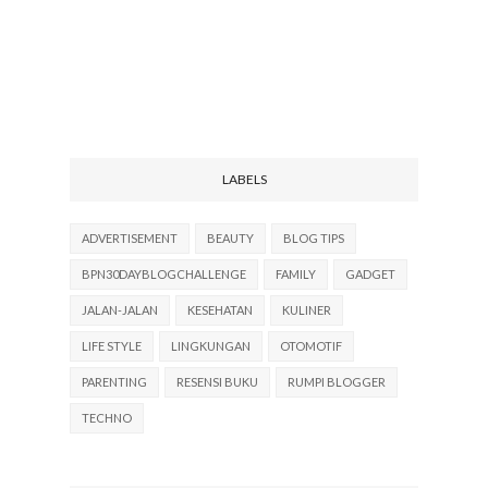
LABELS
ADVERTISEMENT
BEAUTY
BLOG TIPS
BPN30DAYBLOGCHALLENGE
FAMILY
GADGET
JALAN-JALAN
KESEHATAN
KULINER
LIFE STYLE
LINGKUNGAN
OTOMOTIF
PARENTING
RESENSI BUKU
RUMPI BLOGGER
TECHNO