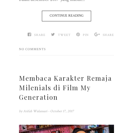
CONTINUE READING
SHARE
TWEET
PIN
SHARE
NO COMMENTS
Membaca Karakter Remaja
Milenials di Film My
Generation
by
Arifah Wulansari
- October 17, 2017