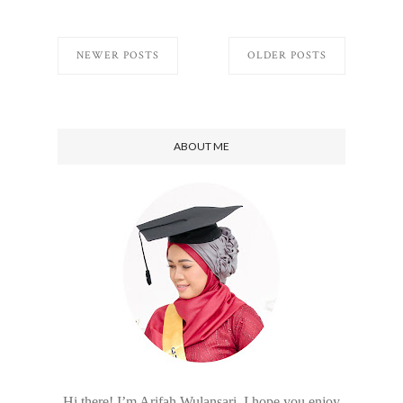
NEWER POSTS
OLDER POSTS
ABOUT ME
Hi there! I’m Arifah Wulansari. I hope you enjoy