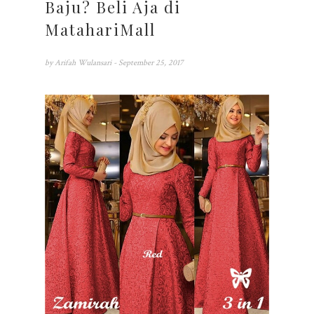
Baju? Beli Aja di
MatahariMall
by
Arifah Wulansari
- September 25, 2017