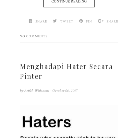
CONTINUE READING
SHARE
TWEET
PIN
SHARE
NO COMMENTS
Menghadapi Hater Secara
Pinter
by
Arifah Wulansari
- October 06, 2017