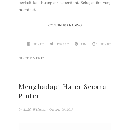
berkali-kali buang air seperti ini. Sebagai ibu yang
memiliki...
CONTINUE READING
SHARE
TWEET
PIN
SHARE
NO COMMENTS
Menghadapi Hater Secara
Pinter
by
Arifah Wulansari
- October 06, 2017