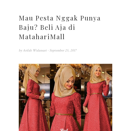
Mau Pesta Nggak Punya
Baju? Beli Aja di
MatahariMall
by
Arifah Wulansari
- September 25, 2017