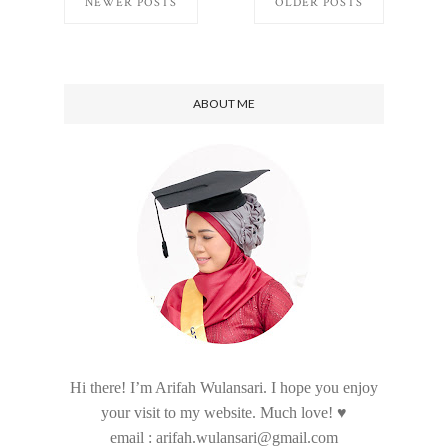
NEWER POSTS
OLDER POSTS
ABOUT ME
Hi there! I’m Arifah Wulansari. I hope you enjoy
your visit to my website. Much love! ♥
email : arifah.wulansari@gmail.com