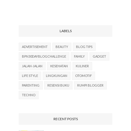
LABELS
ADVERTISEMENT
BEAUTY
BLOG TIPS
BPN30DAYBLOGCHALLENGE
FAMILY
GADGET
JALAN-JALAN
KESEHATAN
KULINER
LIFE STYLE
LINGKUNGAN
OTOMOTIF
PARENTING
RESENSI BUKU
RUMPI BLOGGER
TECHNO
RECENT POSTS