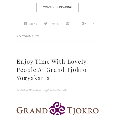
CONTINUE READING
SHARE
TWEET
PIN
SHARE
NO COMMENTS
Enjoy Time With Lovely
People At Grand Tjokro
Yogyakarta
by
Arifah Wulansari
- September 29, 2017