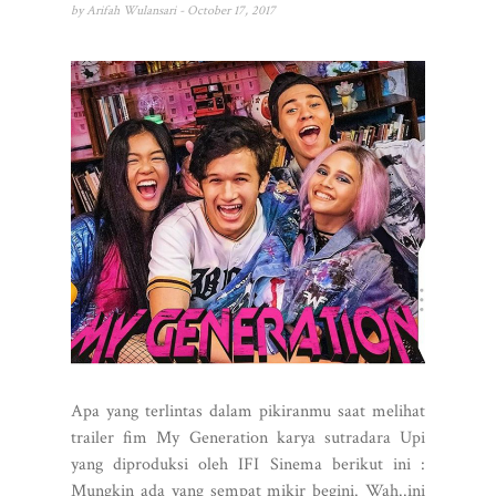
by
Arifah Wulansari
- October 17, 2017
Apa yang terlintas dalam pikiranmu saat melihat
trailer fim My Generation karya sutradara Upi
yang diproduksi oleh IFI Sinema berikut ini :
Mungkin ada yang sempat mikir begini. Wah..ini