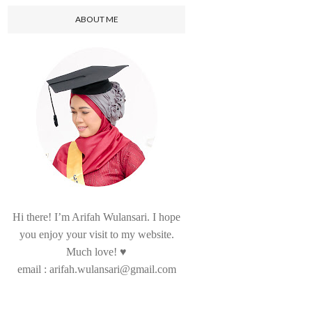
ABOUT ME
Hi there! I’m Arifah Wulansari. I hope
you enjoy your visit to my website.
Much love! ♥
email : arifah.wulansari@gmail.com