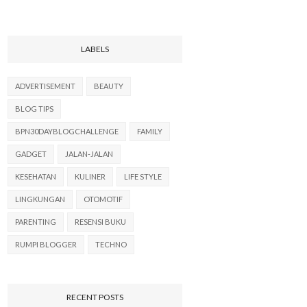
LABELS
ADVERTISEMENT
BEAUTY
BLOG TIPS
BPN30DAYBLOGCHALLENGE
FAMILY
GADGET
JALAN-JALAN
KESEHATAN
KULINER
LIFE STYLE
LINGKUNGAN
OTOMOTIF
PARENTING
RESENSI BUKU
RUMPI BLOGGER
TECHNO
RECENT POSTS