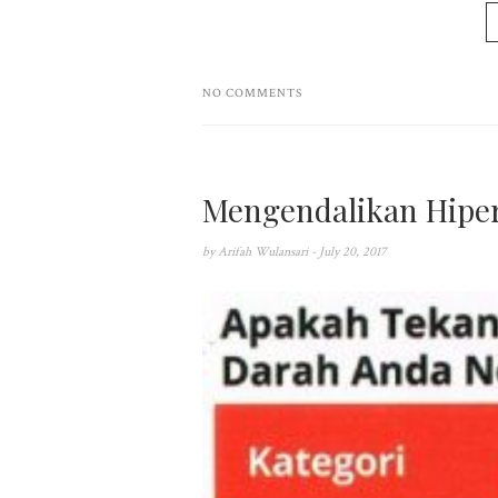
NO COMMENTS
Mengendalikan Hiper
by
Arifah Wulansari
- July 20, 2017