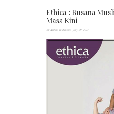
Ethica : Busana Mus
Masa Kini
by
Arifah Wulansari
- July 29, 2017