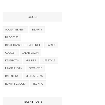
LABELS
ADVERTISEMENT
BEAUTY
BLOG TIPS
BPN30DAYBLOGCHALLENGE
FAMILY
GADGET
JALAN-JALAN
KESEHATAN
KULINER
LIFE STYLE
LINGKUNGAN
OTOMOTIF
PARENTING
RESENSI BUKU
RUMPI BLOGGER
TECHNO
RECENT POSTS