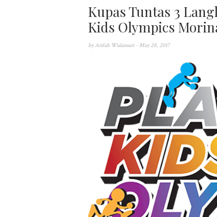
Kupas Tuntas 3 Langk
Kids Olympics Morin
by
Arifah Wulansari
- May 28, 2017