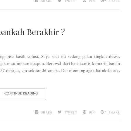
SHARE
TWEET
PIN
SHARE
pankah Berakhir ?
g bisa kasih solusi. Saya saat ini sedang galau tingkat dewa,
ggak mau makan apapun. Berawal dari hari kamis kemarin badan
37 derajat, cm sekitar 36 an aja. Dia memang agak batuk-batuk,
CONTINUE READING
SHARE
TWEET
PIN
SHARE