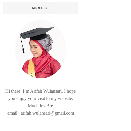
ABOUT ME
Hi there! I’m Arifah Wulansari. I hope
you enjoy your visit to my website.
Much love! ♥
email : arifah.wulansari@gmail.com