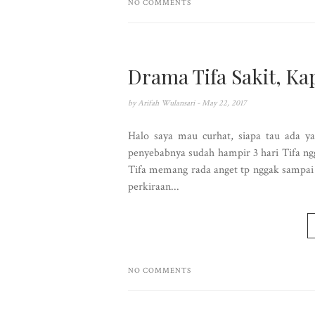
NO COMMENTS
Drama Tifa Sakit, Ka
by
Arifah Wulansari
- May 22, 2017
Halo saya mau curhat, siapa tau ada yan
penyebabnya sudah hampir 3 hari Tifa n
Tifa memang rada anget tp nggak sampai 
perkiraan...
NO COMMENTS