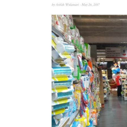
by
Arifah Wulansari
- May 26, 2017