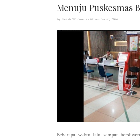
Menuju Puskesmas B
by
Arifah Wulansari
- November 10, 2016
Beberapa waktu lalu sempat bersliwer