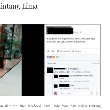
intang Lima
an di time line facebook saya, foto-foto dan video tentang