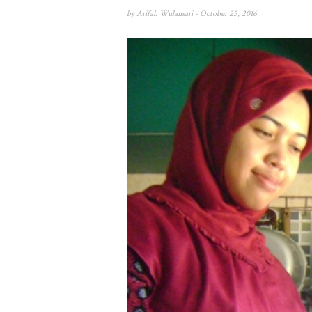
by
Arifah Wulansari
- October 25, 2016