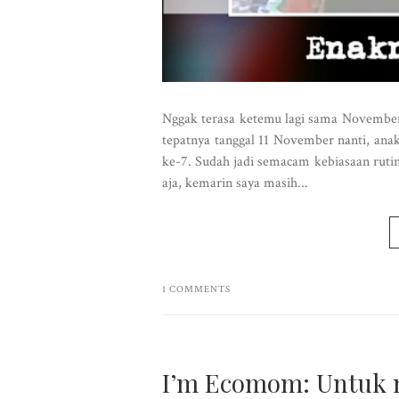
Nggak terasa ketemu lagi sama November. 
tepatnya tanggal 11 November nanti, ana
ke-7. Sudah jadi semacam kebiasaan rutin t
aja, kemarin saya masih...
1 COMMENTS
I’m Ecomom: Untuk m