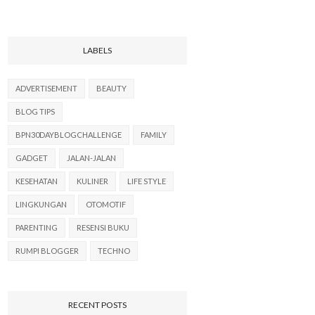
LABELS
ADVERTISEMENT
BEAUTY
BLOG TIPS
BPN30DAYBLOGCHALLENGE
FAMILY
GADGET
JALAN-JALAN
KESEHATAN
KULINER
LIFE STYLE
LINGKUNGAN
OTOMOTIF
PARENTING
RESENSI BUKU
RUMPI BLOGGER
TECHNO
RECENT POSTS