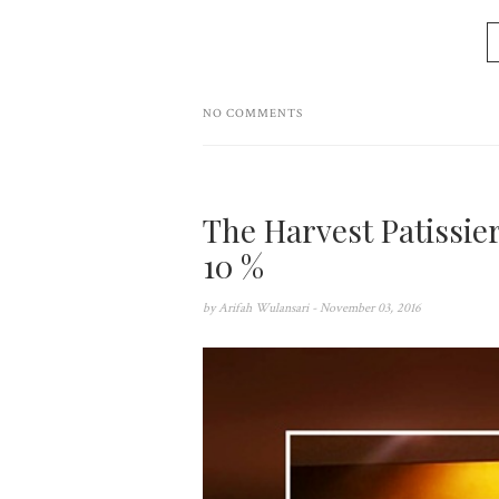
NO COMMENTS
The Harvest Patissi
10 %
by
Arifah Wulansari
- November 03, 2016