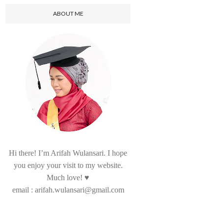
ABOUT ME
Hi there! I’m Arifah Wulansari. I hope
you enjoy your visit to my website.
Much love! ♥
email : arifah.wulansari@gmail.com