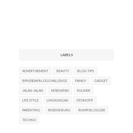
LABELS
ADVERTISEMENT
BEAUTY
BLOG TIPS
BPN30DAYBLOGCHALLENGE
FAMILY
GADGET
JALAN-JALAN
KESEHATAN
KULINER
LIFE STYLE
LINGKUNGAN
OTOMOTIF
PARENTING
RESENSI BUKU
RUMPI BLOGGER
TECHNO