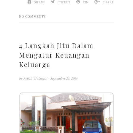
SHARE
TWEET
PIN
SHARE
NO COMMENTS
4 Langkah Jitu Dalam
Mengatur Keuangan
Keluarga
by
Arifah Wulansari
- September 23, 2016