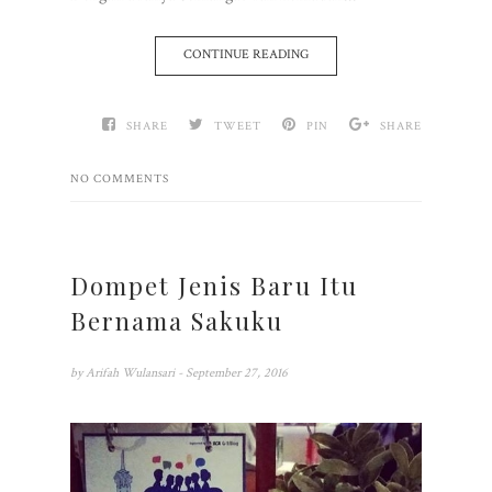
CONTINUE READING
SHARE
TWEET
PIN
SHARE
NO COMMENTS
Dompet Jenis Baru Itu
Bernama Sakuku
by
Arifah Wulansari
- September 27, 2016