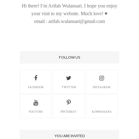
Hi there! I’m Arifah Wulansari. I hope you enjoy
your visit to my website. Much love! ♥
email : arifah.wulansari@gmail.com
FOLLOW US
FACEBOOK
TWITTER
INSTAGRAM
YOUTUBE
PINTEREST
KOMPASIANA
YOU ARE INVITED