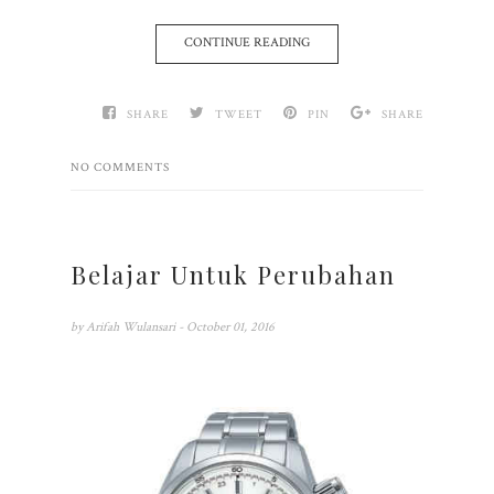
CONTINUE READING
SHARE
TWEET
PIN
SHARE
NO COMMENTS
Belajar Untuk Perubahan
by
Arifah Wulansari
- October 01, 2016