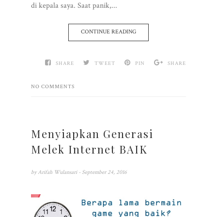
di kepala saya. Saat panik,...
CONTINUE READING
SHARE
TWEET
PIN
SHARE
NO COMMENTS
Menyiapkan Generasi
Melek Internet BAIK
by
Arifah Wulansari
- September 24, 2016