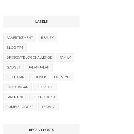
LABELS
ADVERTISEMENT
BEAUTY
BLOG TIPS
BPN30DAYBLOGCHALLENGE
FAMILY
GADGET
JALAN-JALAN
KESEHATAN
KULINER
LIFE STYLE
LINGKUNGAN
OTOMOTIF
PARENTING
RESENSI BUKU
RUMPI BLOGGER
TECHNO
RECENT POSTS