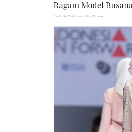
Ragam Model Busana
by
Arifah Wulansari
- May 18, 2016