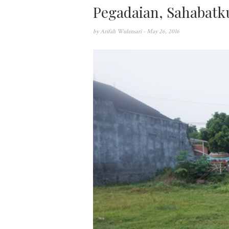
Pegadaian, Sahabatk
by
Arifah Wulansari
- May 26, 2016