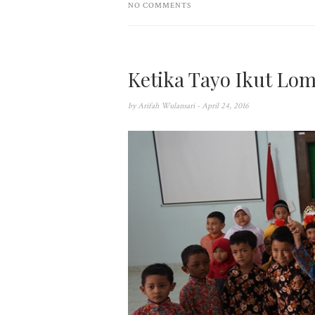
NO COMMENTS
Ketika Tayo Ikut Lo
by
Arifah Wulansari
- April 24, 2016