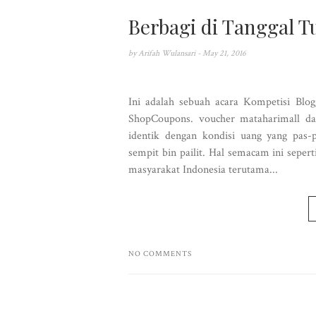
Berbagi di Tanggal T
by
Arifah Wulansari
- May 21, 2016
Ini adalah sebuah acara Kompetisi Blo
ShopCoupons. voucher mataharimall dan
identik dengan kondisi uang yang pas
sempit bin pailit. Hal semacam ini seper
masyarakat Indonesia terutama...
NO COMMENTS