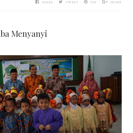
SHARE
TWEET
PIN
SHARE
mba Menyanyi