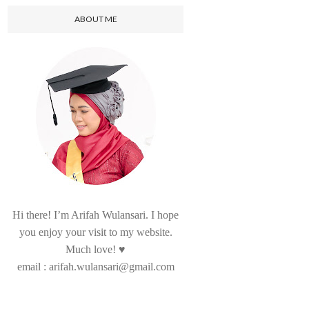
ABOUT ME
Hi there! I’m Arifah Wulansari. I hope
you enjoy your visit to my website.
Much love! ♥
email : arifah.wulansari@gmail.com