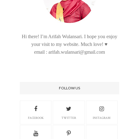
Hi there! I’m Arifah Wulansari. I hope you enjoy
your visit to my website. Much love! ♥
email : arifah.wulansari@gmail.com
FOLLOW US
FACEBOOK
TWITTER
INSTAGRAM