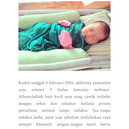
Kamis tanggal 4 februari 2016, akhirnya penantian
saya selama 9 bulan lamanya terbayar.
Alhamdulilah bayi kecil saya yang cantik terlahir
dengan sehat dan selamat melalui proses
persalinan normal tanpa induksi. Iya..tanpa
induksi..hehe, jujur saja sebelum melahirkan saya
sempat khawatir jangan-jangan nanti harus