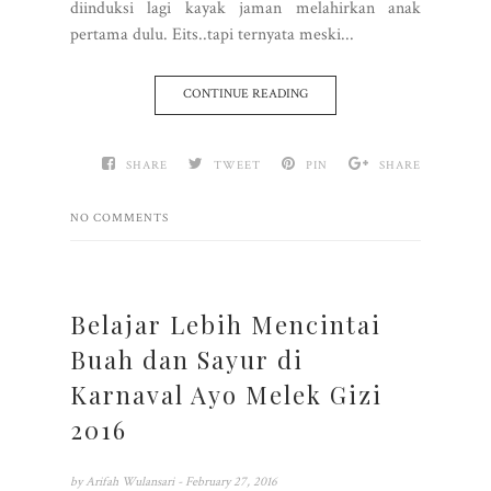
diinduksi lagi kayak jaman melahirkan anak
pertama dulu. Eits..tapi ternyata meski...
CONTINUE READING
SHARE
TWEET
PIN
SHARE
NO COMMENTS
Belajar Lebih Mencintai
Buah dan Sayur di
Karnaval Ayo Melek Gizi
2016
by
Arifah Wulansari
- February 27, 2016