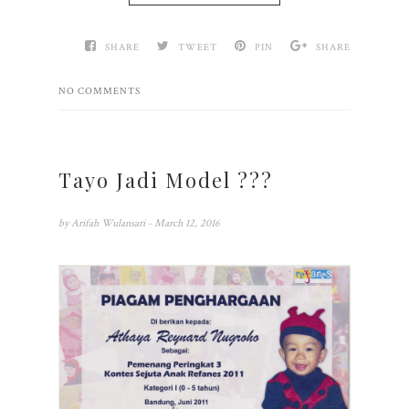
SHARE
TWEET
PIN
SHARE
NO COMMENTS
Tayo Jadi Model ???
by
Arifah Wulansari
- March 12, 2016