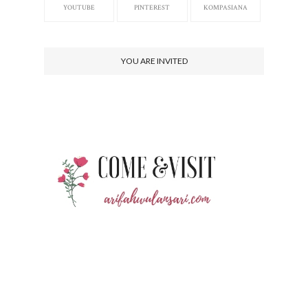
YOUTUBE
PINTEREST
KOMPASIANA
YOU ARE INVITED