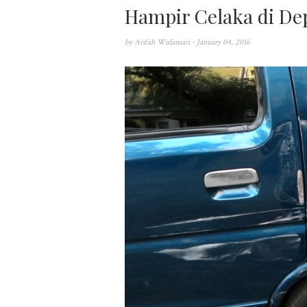
Hampir Celaka di De
by
Arifah Wulansari
- January 04, 2016