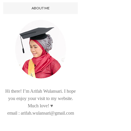
ABOUT ME
Hi there! I’m Arifah Wulansari. I hope
you enjoy your visit to my website.
Much love! ♥
email : arifah.wulansari@gmail.com