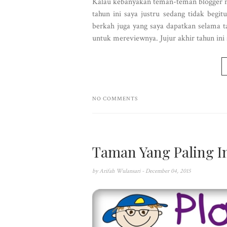
Kalau kebanyakan teman-teman blogger m
tahun ini saya justru sedang tidak begi
berkah juga yang saya dapatkan selama ta
untuk mereviewnya. Jujur akhir tahun ini s
NO COMMENTS
Taman Yang Paling I
by
Arifah Wulansari
- December 04, 2015