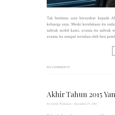
Tak hentinya saya bersyukur kepada A
keluarga saya. Meski kecelakaan itu suda
nabrak mobil kami, avanza itu nabrak m
avanza itu sempat tertahan oleh besi pemb
NO COMMENTS
Akhir Tahun 2015 Ya
by
Arifah Wulansari
- December 29, 2015