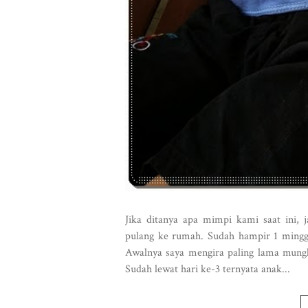
Jika ditanya apa mimpi kami saat ini, 
pulang ke rumah. Sudah hampir 1 mingg
Awalnya saya mengira paling lama mungki
Sudah lewat hari ke-3 ternyata anak...