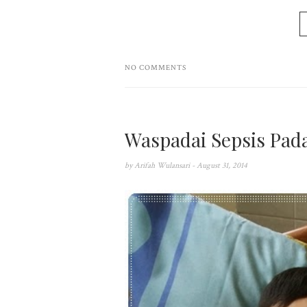
NO COMMENTS
Waspadai Sepsis Pad
by
Arifah Wulansari
- August 31, 2014