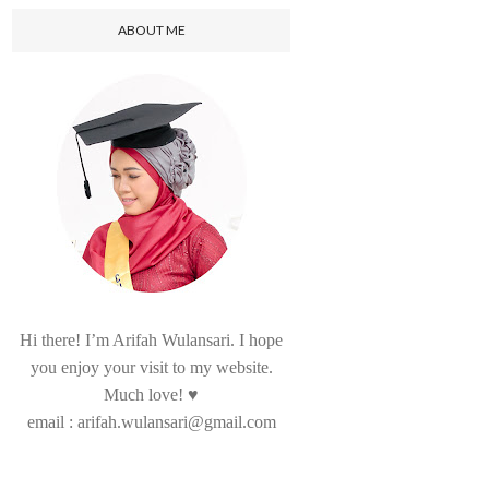
ABOUT ME
Hi there! I’m Arifah Wulansari. I hope
you enjoy your visit to my website.
Much love! ♥
email : arifah.wulansari@gmail.com