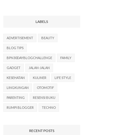
LABELS
ADVERTISEMENT
BEAUTY
BLOG TIPS
BPN30DAYBLOGCHALLENGE
FAMILY
GADGET
JALAN-JALAN
KESEHATAN
KULINER
LIFE STYLE
LINGKUNGAN
OTOMOTIF
PARENTING
RESENSI BUKU
RUMPI BLOGGER
TECHNO
RECENT POSTS