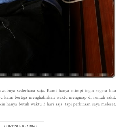
jawabnya sederhana saja. Kami hanya mimpi ingin segera bisa
u kami bertiga menghabiskan waktu menginap di rumah sakit.
n hanya butuh waktu 3 hari saja, tapi perkiraan saya meleset.
CONTINUE READING