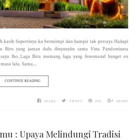
oh kasih Sepertinya ku bermimpi dan hampir tak percaya Hadapi
lagu Biru yang jaman dulu dinyanyiin sama Vina Panduwinata
orit saya lho..Lagu Biru memang lagu yang fenomenal banget en
masa lalu. Sama...
CONTINUE READING
SHARE
TWEET
PIN
SHARE
amu : Upaya Melindungi Tradisi