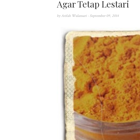
Agar Tetap Lestari
by
Arifah Wulansari
- September 09, 2014