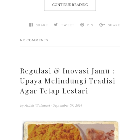
CONTINUE READING
SHARE
TWEET
PIN
SHARE
NO COMMENTS
Regulasi & Inovasi Jamu :
Upaya Melindungi Tradisi
Agar Tetap Lestari
by
Arifah Wulansari
- September 09, 2014