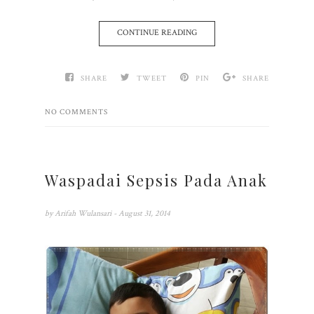
CONTINUE READING
SHARE
TWEET
PIN
SHARE
NO COMMENTS
Waspadai Sepsis Pada Anak
by
Arifah Wulansari
- August 31, 2014