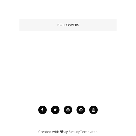
FOLLOWERS
Created with
by
BeautyTemplates
.