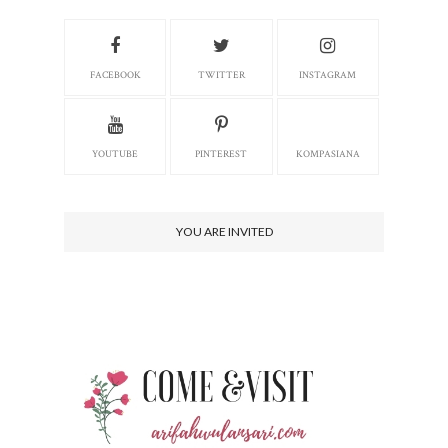
FACEBOOK
TWITTER
INSTAGRAM
YOUTUBE
PINTEREST
KOMPASIANA
YOU ARE INVITED