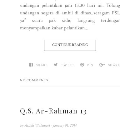
undangan pelantikan jam 13.30 hari ini. Tolong
undangan segera di ambil di dinas..seragam PSL
ya” suara pak sidiq langsung terdengar
menyampaikan kabar pelantikan....
CONTINUE READING
SHARE
TWEET
PIN
SHARE
NO COMMENTS
Q.S. Ar-Rahman 13
by
Arifah Wulansari
- January 01, 2014