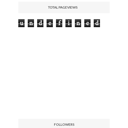
TOTAL PAGEVIEWS
u
n
d
e
f
i
n
e
d
FOLLOWERS