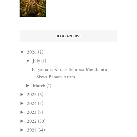
BLOG ARCHIVE
2026
(2)
▼
July
(1)
▼
Bagaimana Kursus Sempoa Membantu
Siswa Paham Aritm...
March
(1)
►
2025
(6)
►
2024
(7)
►
2023
(7)
►
2022
(30)
►
2021
(34)
►