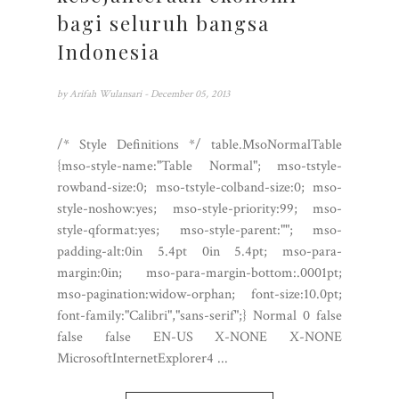
bagi seluruh bangsa
Indonesia
by
Arifah Wulansari
- December 05, 2013
/* Style Definitions */ table.MsoNormalTable
{mso-style-name:"Table Normal"; mso-tstyle-
rowband-size:0; mso-tstyle-colband-size:0; mso-
style-noshow:yes; mso-style-priority:99; mso-
style-qformat:yes; mso-style-parent:""; mso-
padding-alt:0in 5.4pt 0in 5.4pt; mso-para-
margin:0in; mso-para-margin-bottom:.0001pt;
mso-pagination:widow-orphan; font-size:10.0pt;
font-family:"Calibri","sans-serif";} Normal 0 false
false false EN-US X-NONE X-NONE
MicrosoftInternetExplorer4
...