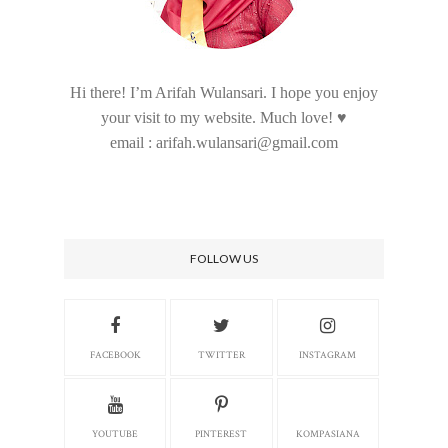
Hi there! I’m Arifah Wulansari. I hope you enjoy
your visit to my website. Much love! ♥
email : arifah.wulansari@gmail.com
FOLLOW US
FACEBOOK
TWITTER
INSTAGRAM
YOUTUBE
PINTEREST
KOMPASIANA