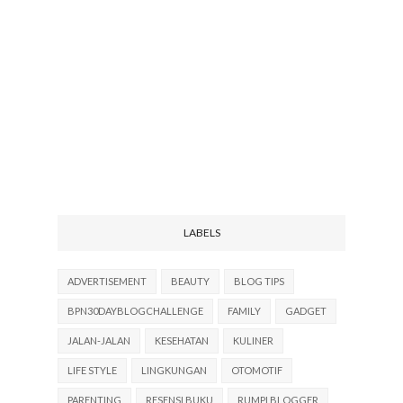
LABELS
ADVERTISEMENT
BEAUTY
BLOG TIPS
BPN30DAYBLOGCHALLENGE
FAMILY
GADGET
JALAN-JALAN
KESEHATAN
KULINER
LIFE STYLE
LINGKUNGAN
OTOMOTIF
PARENTING
RESENSI BUKU
RUMPI BLOGGER