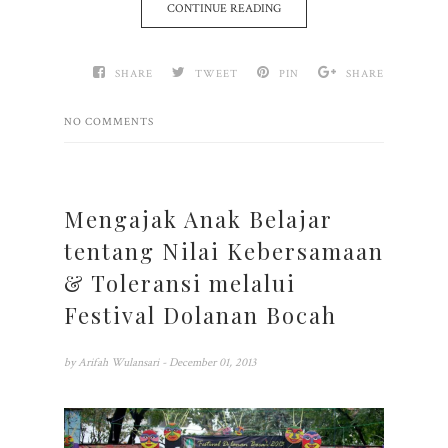
CONTINUE READING
SHARE
TWEET
PIN
SHARE
NO COMMENTS
Mengajak Anak Belajar
tentang Nilai Kebersamaan
& Toleransi melalui
Festival Dolanan Bocah
by
Arifah Wulansari
- December 01, 2013