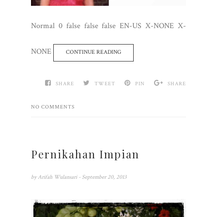
Normal 0 false false false EN-US X-NONE X-
NONE
CONTINUE READING
SHARE
TWEET
PIN
SHARE
NO COMMENTS
Pernikahan Impian
by
Arifah Wulansari
- September 20, 2013