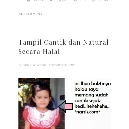
SHARE
TWEET
PIN
SHARE
NO COMMENTS
Tampil Cantik dan Natural
Secara Halal
by
Arifah Wulansari
- September 27, 2013