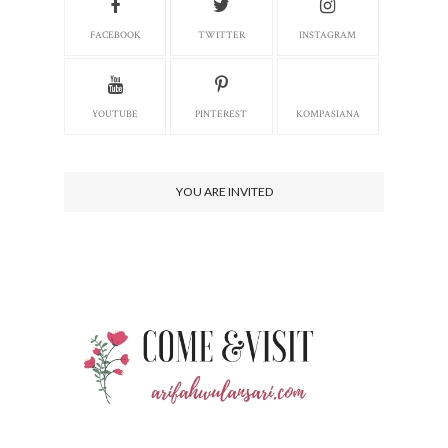
FACEBOOK
TWITTER
INSTAGRAM
YOUTUBE
PINTEREST
KOMPASIANA
YOU ARE INVITED