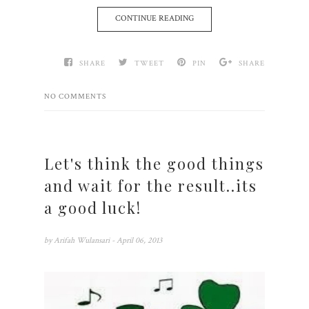
CONTINUE READING
SHARE
TWEET
PIN
SHARE
NO COMMENTS
Let's think the good things
and wait for the result..its
a good luck!
by
Arifah Wulansari
- April 06, 2013