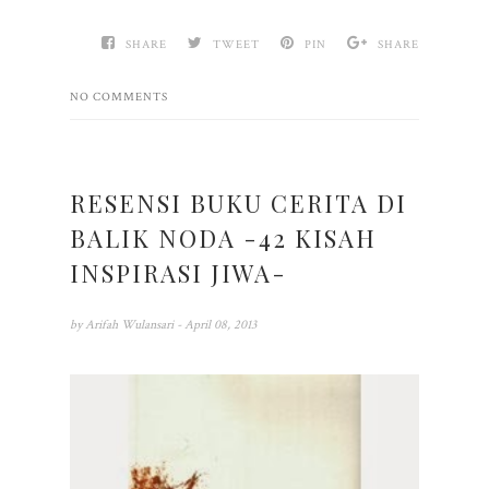
SHARE
TWEET
PIN
SHARE
NO COMMENTS
RESENSI BUKU CERITA DI
BALIK NODA -42 KISAH
INSPIRASI JIWA-
by
Arifah Wulansari
- April 08, 2013