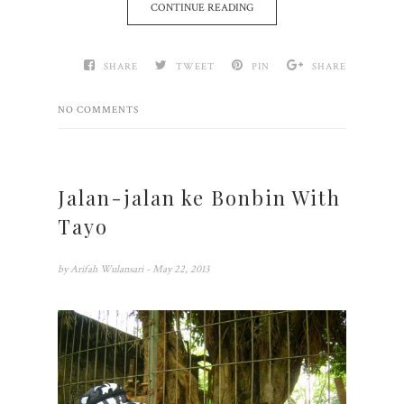
CONTINUE READING
SHARE
TWEET
PIN
SHARE
NO COMMENTS
Jalan-jalan ke Bonbin With
Tayo
by
Arifah Wulansari
- May 22, 2013