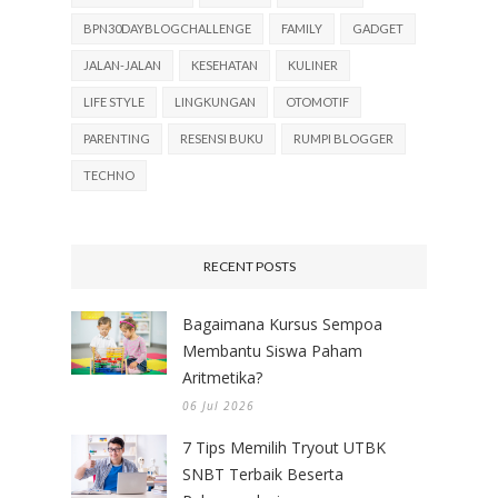
BPN30DAYBLOGCHALLENGE
FAMILY
GADGET
JALAN-JALAN
KESEHATAN
KULINER
LIFE STYLE
LINGKUNGAN
OTOMOTIF
PARENTING
RESENSI BUKU
RUMPI BLOGGER
TECHNO
RECENT POSTS
Bagaimana Kursus Sempoa
Membantu Siswa Paham
Aritmetika?
06 Jul 2026
7 Tips Memilih Tryout UTBK
SNBT Terbaik Beserta