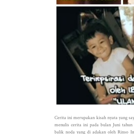
Cerita ini merupakan kisah nyata yang sa
menulis cerita ini pada bulan Juni tahu
balik noda yang di adakan oleh Rinso Ind