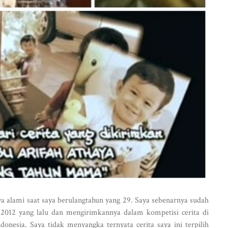
ya alami saat saya berulangtahun yang 29. Saya sebenarnya sudah
n 2012 yang lalu dan mengirimkannya dalam kompetisi cerita di
onesia. Saya tidak menyangka ternyata cerita saya ini terpilih