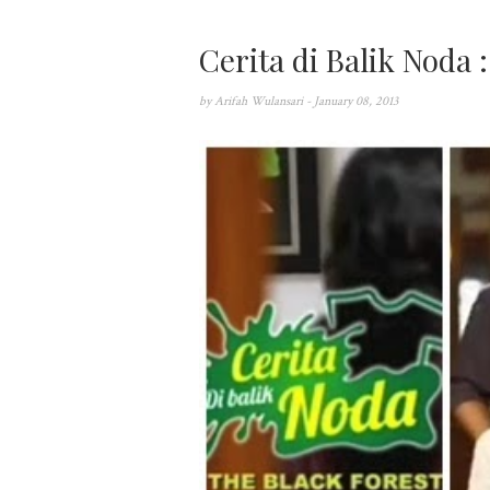
Cerita di Balik Noda
by
Arifah Wulansari
- January 08, 2013