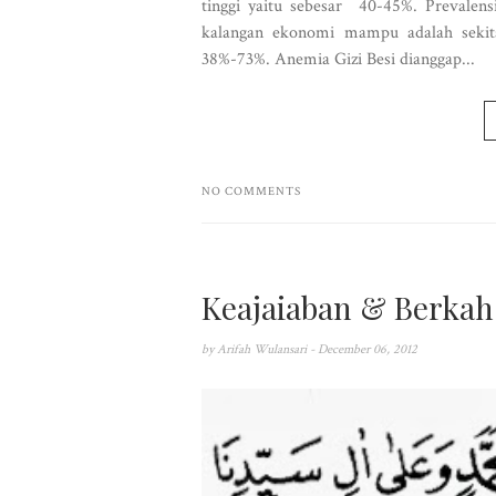
tinggi yaitu sebesar 40-45%. Prevalens
kalangan ekonomi mampu adalah sekit
38%-73%. Anemia Gizi Besi dianggap...
NO COMMENTS
Keajaiaban & Berkah
by
Arifah Wulansari
- December 06, 2012