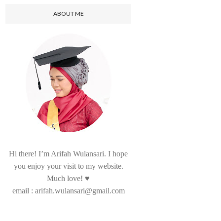
ABOUT ME
Hi there! I’m Arifah Wulansari. I hope
you enjoy your visit to my website.
Much love! ♥
email : arifah.wulansari@gmail.com