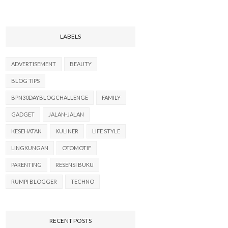
LABELS
ADVERTISEMENT
BEAUTY
BLOG TIPS
BPN30DAYBLOGCHALLENGE
FAMILY
GADGET
JALAN-JALAN
KESEHATAN
KULINER
LIFE STYLE
LINGKUNGAN
OTOMOTIF
PARENTING
RESENSI BUKU
RUMPI BLOGGER
TECHNO
RECENT POSTS