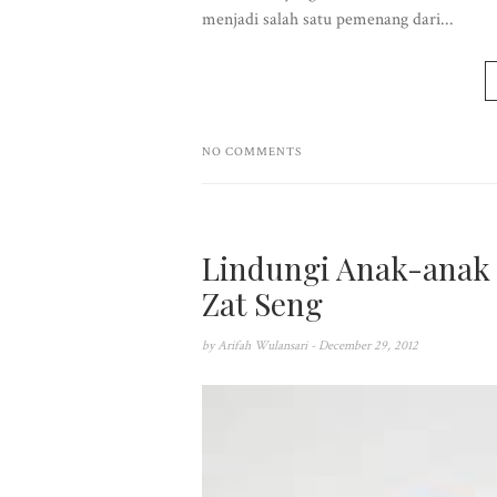
menjadi salah satu pemenang dari...
NO COMMENTS
Lindungi Anak-anak K
Zat Seng
by
Arifah Wulansari
- December 29, 2012